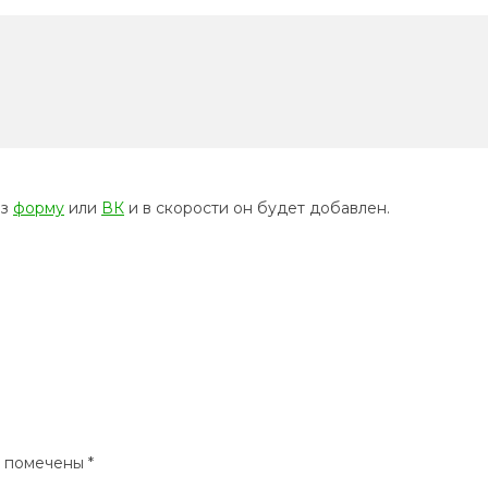
ез
форму
или
ВК
и в скорости он будет добавлен.
я помечены
*