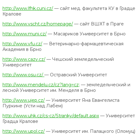
http://www.lfhk.cuni.cz/
— сайт мед. факультета КУ в Градце
Кралове
http://www.vscht.cz/homepage/
— сайт ВШХТ в Праге
http://www.muni.cz/
— Масариков Университет в Брно
http://www.vfu.cz/
— Ветеринарно-фармацевтическая
Академия в Брно
http://www.cazv.cz/
— Чешский земледельческий
Университет
http://www.osu.cz/
— Остравский Университет
http://www.mendelu.cz/cz?lang=cz;
— земледельческий и
лесной Университет им. Менделя в Брно
http://www.ujep.cz/
— Университет Яна Евангелиста
Пуркине (Усти над Лабем)
http://www.uhk.cz/cs-cz/Stranky/default.aspx
— Университет
Градца Кралове
http://www.upol.cz/
— Университет им. Палацкого (Оломуц)