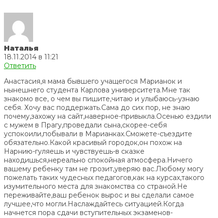
Наталья
18.11.2014 в 11:21
Ответить
Анастасия,я мама бывшего учащегося Марианок и
нынешнего студента Карлова университета.Мне так
знакомо все, о чем вы пишите,читаю и улыбаюсь-узнаю
себя. Хочу вас поддержать.Сама до сих пор, не знаю
почему,захожу на сайт,наверное-привыкла.Осенью ездили
с мужем в Прагу,проведали сына,скорее-себя
успокоили,побывали в Марианках.Сможете-съездите
обязательно.Какой красивый городок,он похож на
Нарнию-гуляешь и чувствуешь-в сказке
находишься,нереально спокойная атмосфера.Ничего
вашему ребенку там не грозит,уверяю вас.Любому могу
пожелать таких чудесных педагогов,как на курсах,такого
изумительного места для знакомства со страной.Не
переживайте,ваш ребенок вырос и вы сделали самое
лучшее,что могли.Наслаждайтесь ситуацией.Когда
начнется пора сдачи вступительных экзаменов-