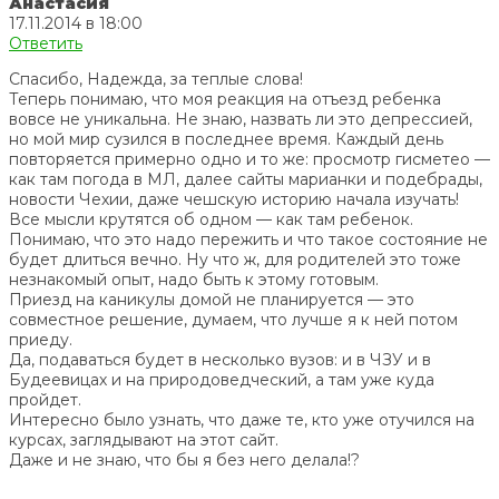
Анастасия
17.11.2014 в 18:00
Ответить
Спасибо, Надежда, за теплые слова!
Теперь понимаю, что моя реакция на отъезд ребенка
вовсе не уникальна. Не знаю, назвать ли это депрессией,
но мой мир сузился в последнее время. Каждый день
повторяется примерно одно и то же: просмотр гисметео —
как там погода в МЛ, далее сайты марианки и подебрады,
новости Чехии, даже чешскую историю начала изучать!
Все мысли крутятся об одном — как там ребенок.
Понимаю, что это надо пережить и что такое состояние не
будет длиться вечно. Ну что ж, для родителей это тоже
незнакомый опыт, надо быть к этому готовым.
Приезд на каникулы домой не планируется — это
совместное решение, думаем, что лучше я к ней потом
приеду.
Да, подаваться будет в несколько вузов: и в ЧЗУ и в
Будеевицах и на природоведческий, а там уже куда
пройдет.
Интересно было узнать, что даже те, кто уже отучился на
курсах, заглядывают на этот сайт.
Даже и не знаю, что бы я без него делала!?