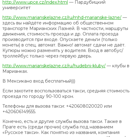
http://www.upce.cz/index.html
— Пардубицкий
университет
http://www.marianskelazne.cz/ru/mhd-marianske-lazne/
—
здесь вы найдёте информацию об общественном
транспорте Марианских Лазней. В частности, маршруты
движения, стоимость проезда и др. Оплата проезда
производится при входе. Опускаете деньги (только
монеты) в спец. автомат. Важно! автомат сдачи не даёт.
Купюры можно разменять у водителя. Вход в автобус/
троллейбус только через первую дверь.
http://www.marianskelazne.cz/ru/hudebni-kluby/
— клубы в
Марианках.
В Мексикано вход бесплатный)))
Если захотите воспользоваться такси, средняя стоимость
проезда по городу 90-100 крон.
Телефоны для вызова такси: +420608020020 или
+420606149555.
Конечно, есть и другие службы вызова такси. Также в
Праге есть (среди прочих) служба под названием
«Русское такси». Как понятно из названия, компания