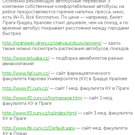
Особенно рекомендую автобусные перевозки. У
компании собственные комфортабельные автобусы, на
рейсе предоставляются горячие напитки, пресса, кино,
есть Wi-Fi. Всё бесплатно. По цене — например, билет
Прага-Градец Кралове стоит дешевле, чем на поезд, а по
времени автобус покрывает расстояние между городами
быстрее.
http://jizdnirady.idnes.cz/vlakyautobusy/spojeni/
— здесь
также можно посмотреть расписания автобусов, поездов
http://www.letuska.cz/
— подборка авиабилетов разных
авиакомпаний
http://www.faf.cuni.cz/
— сайт фармацевтического
факультета Карлова Университета (КУ) в Градце Кралове
http://www.lf1.cuni.cz/
— сайт 1 мед. факультета КУ в Праге
http://www.lf2.cuni.cz/homepage.htm
— сайт 2 мед.
факультета КУ в Праге
http://www.lf3.cuni.cz/cs/index.html
— сайт 3 мед. факультета
КУ в Праге
http://www.lfp.cuni.cz/Default.aspx
— сайт мед. факультета
КУ в Плзни