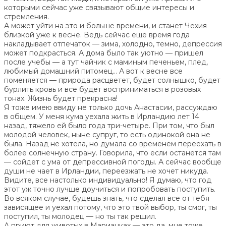
которыми сейчас уже связывают общие интересы и
стремления.
А может уйти на это и больше времени, и станет Чехия
близкой уже к весне. Ведь сейчас еще время года
накладывает отпечаток — зима, холодно, темно, депрессия
может подкрасться. А дома было так уютно — пришел
после учебы — а тут чайчик с маминым печеньем, плед,
любимый домашний питомец… А вот к весне все
поменяется — природа расцветет, будет солнышко, будет
бурлить кровь и все будет восприниматься в розовых
тонах. Жизнь будет прекрасна!
Я тоже имею ввиду не только дочь Анастасии, рассуждаю
в общем. У меня кума уехала жить в Ирландию лет 14
назад, тяжело ей было года три-четыре. При том, что был
молодой человек, ныне супруг, то есть одинокой она не
была. Назад не хотела, но думала со временем переехать в
более солнечную страну. Говорила, что если останется там
— сойдет с ума от депрессивной погоды. А сейчас вообще
души не чает в Ирландии, переезжать не хочет никуда.
Видите, все настолько индивидуально! Я думаю, что год
этот уж точно лучше доучиться и попробовать поступить.
Во всяком случае, будешь знать, что сделал все от тебя
зависящее и уехал потому, что это твой выбор, ты смог, ты
поступил, ты молодец — но ты так решил.
А приют для животых в Марианках — это да, мне тоже