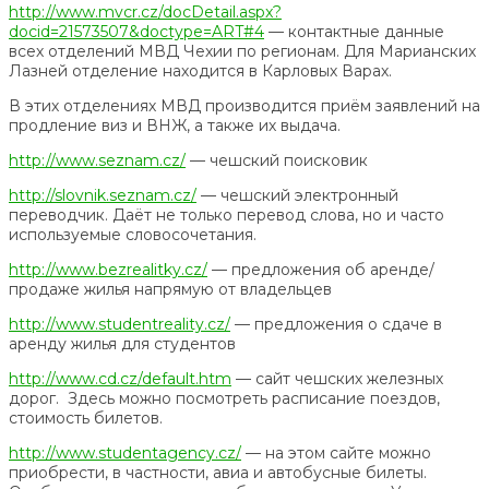
http://www.mvcr.cz/docDetail.aspx?
docid=21573507&doctype=ART#4
— контактные данные
всех отделений МВД Чехии по регионам. Для Марианских
Лазней отделение находится в Карловых Варах.
В этих отделениях МВД производится приём заявлений на
продление виз и ВНЖ, а также их выдача.
http://www.seznam.cz/
— чешский поисковик
http://slovnik.seznam.cz/
— чешский электронный
переводчик. Даёт не только перевод слова, но и часто
используемые словосочетания.
http://www.bezrealitky.cz/
— предложения об аренде/
продаже жилья напрямую от владельцев
http://www.studentreality.cz/
— предложения о сдаче в
аренду жилья для студентов
http://www.cd.cz/default.htm
— сайт чешских железных
дорог. Здесь можно посмотреть расписание поездов,
стоимость билетов.
http://www.studentagency.cz/
— на этом сайте можно
приобрести, в частности, авиа и автобусные билеты.