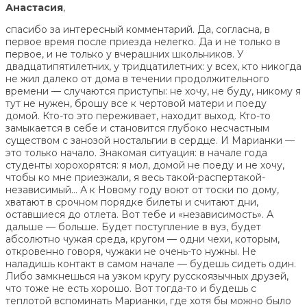
Анастасия
,
спасибо за интересный комментарий. Да, согласна, в
первое время после приезда нелегко. Да и не только в
первое, и не только у вчерашних школьников. У
двадцатипятилетних, у тридцатилетних: у всех, кто никогда
не жил далеко от дома в течении продолжительного
времени — случаются приступы: не хочу, не буду, никому я
тут не нужен, брошу все к чертовой матери и поеду
домой. Кто-то это переживает, находит выход. Кто-то
замыкается в себе и становится глубоко несчастным
существом с занозой ностальгии в сердце. И Марианки —
это только начало. Знакомая ситуация: в начале года
студенты хорохорятся: я мол, домой не поеду и не хочу,
чтобы ко мне приезжали, я весь такой-распертакой-
независимый… А к Новому году воют от тоски по дому,
хватают в срочном порядке билеты и считают дни,
оставшиеся до отлета. Вот тебе и «независимость». А
дальше — больше. Будет поступление в вуз, будет
абсолютно чужая среда, кругом — одни чехи, которым,
откровенно говоря, чужаки не очень-то нужны. Не
наладишь контакт в самом начале — будешь сидеть один.
Либо замкнешься на узком кругу русскоязычных друзей,
что тоже не есть хорошо. Вот тогда-то и будешь с
теплотой вспоминать Марианки, где хотя бы можно было