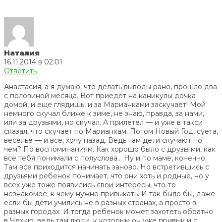
Наталия
16.11.2014 в 02:01
Ответить
Анастасия, а я думаю, что делать выводы рано, прошло два
с половиной месяца. Вот приедет на каникулы дочка
домой, и еще глядишь, и за Марианками заскучает! Мой
немного скучал ближе к зиме, не знаю, правда, за нами,
или за друзьями, но скучал. А прилетел — и уже в такси
сказал, что скучает по Марианкам. Потом Новый Год, суета,
веселье — и все, хочу назад. Ведь там дети скучают по
чем? По воспоминаниям. Как хорошо было с друзьями, как
все тебя понимали с полуслова… Ну и по маме, конечно.
Там все приходится начинать заново. Но встретившись с
друзьями ребенок понимает, что они хоть и родные, но у
всех уже тоже появились свои интересы, что-то
незнакомое, к чему нужно привыкать. И так было бы, даже
если бы дети учились не в разных странах, а просто в
разных городах. И тогда ребенок может захотеть обратно
в Чехию, ведь там люди, к которым он уже привык и с