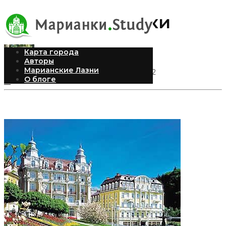
Полезные ссылки
Карта города
Авторы
Марианские Лазни
Andrea
Опубликовано 04.09.2012
О блоге
15