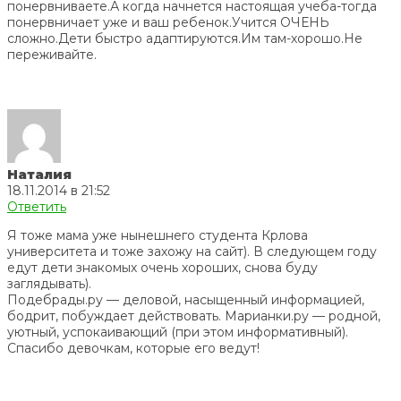
понервниваете.А когда начнется настоящая учеба-тогда
понервничает уже и ваш ребенок.Учится ОЧЕНЬ
сложно.Дети быстро адаптируются.Им там-хорошо.Не
переживайте.
Наталия
18.11.2014 в 21:52
Ответить
Я тоже мама уже нынешнего студента Крлова
университета и тоже захожу на сайт). В следующем году
едут дети знакомых очень хороших, снова буду
заглядывать).
Подебрады.ру — деловой, насыщенный информацией,
бодрит, побуждает действовать. Марианки.ру — родной,
уютный, успокаивающий (при этом информативный).
Спасибо девочкам, которые его ведут!