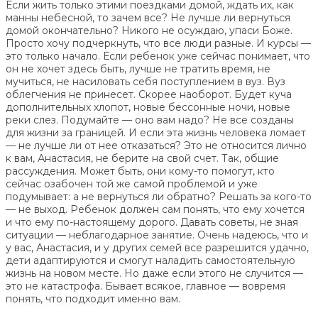
Если жить только этими поездками домой, ждать их, как
манны небесной, то зачем все? Не лучше ли вернуться
домой окончательно? Никого не осуждаю, упаси Боже.
Просто хочу подчеркнуть, что все люди разные. И курсы —
это только начало. Если ребенок уже сейчас понимает, что
он не хочет здесь быть, лучше не тратить время, не
мучиться, не насиловать себя поступлением в вуз. Вуз
облегчения не принесет. Скорее наоборот. Будет куча
дополнительных хлопот, новые бессонные ночи, новые
реки слез. Подумайте — оно вам надо? Не все созданы
для жизни за границей. И если эта жизнь человека ломает
— не лучше ли от нее отказаться? Это не относится лично
к вам, Анастасия, не берите на свой счет. Так, общие
рассуждения. Может быть, они кому-то помогут, кто
сейчас озабочен той же самой проблемой и уже
подумывает: а не вернуться ли обратно? Решать за кого-то
— не выход. Ребенок должен сам понять, что ему хочется
и что ему по-настоящему дорого. Давать советы, не зная
ситуации — неблагодарное занятие. Очень надеюсь, что и
у вас, Анастасия, и у других семей все разрешится удачно,
дети адаптируются и смогут наладить самостоятельную
жизнь на новом месте. Но даже если этого не случится —
это не катастрофа. Бывает всякое, главное — вовремя
понять, что подходит именно вам.