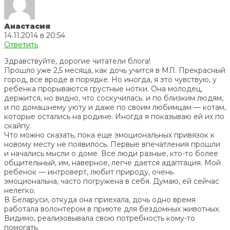
Анастасия
14.11.2014 в 20:54
Ответить
Здравствуйте, дорогие читатели блога!
Прошло уже 2,5 месяца, как дочь учится в МЛ. Прекрасный
город, все вроде в порядке. Но иногда, я это чувствую, у
ребенка прорываются грустные нотки. Она молодец,
держится, но видно, что соскучилась: и по близким людям,
и по домашнему уюту и даже по своим любимцам — котам,
которые остались на родине. Иногда я показываю ей их по
скайпу.
Что можно сказать, пока еще эмоциональных привязок к
новому месту не появилось. Первые впечатления прошли
и начались мысли о доме. Все люди разные, кто-то более
общительный, им, наверное, легче дается адаптация. Мой
ребенок — интроверт, любит природу, очень
эмоциональна, часто погружена в себя. Думаю, ей сейчас
нелегко.
В Беларуси, откуда она приехала, дочь одно время
работала волонтером в приюте для бездомных животных.
Видимо, реализовывала свою потребность кому-то
помогать.