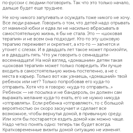
по-русски с людьми поговорить. Так что это только начало,
дальше будет еще труднее.
Не хочу никого запугивать и осуждать тоже никого не хочу.
Все люди разные. Говорить о том, что детей надо отрывать
от маминой юбки и едва ли не насильно вбрасывать в
самостоятельную жизнь, я бы не стала. Это — «шоковая
терапия» и не всем она подходит. Кто-то эту шоковую
терапию переживет и окрепнет, а кто-то — загнется и
утонет с слезах. И в двадцать лет такое может произойти,
и в двадцать пять. Что уж говорить о семнадцати-
восемнадцати! На мой взгляд, «домашним» детям такая
«шоковая терапия» может только повредить. Им лучше
входить в самостоятельную жизнь постепенно, а не с
места в карьер. Только вот как узнаешь, «домашний» твой
ребенок или нет? Только попробовав его куда-то
отправить. Хотя что я говорю: «куда-то отправить…»
Ребенок — не посылка и не бандероль, он должен сам
выражать желание куда-то ехать, его не нужно никуда
«отправлять». Если ребенка «отправляют», то с большой
вероятностью он скоро заскучает и сделает все
возможное, чтобы вернутья домой, в привычную среду.
Или хотя бы постарается ездить домой как можно чаще.
Надо четко понять одно: теперь так будет всегда.
Кратковременные визиты домой ситуацию не изменят.