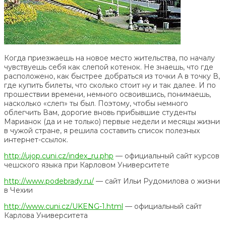
Когда приезжаешь на новое место жительства, по началу
чувствуешь себя как слепой котенок. Не знаешь, что где
расположено, как быстрее добраться из точки А в точку В,
где купить билеты, что сколько стоит ну и так далее. И по
прошествии времени, немного освоившись, понимаешь,
насколько «слеп» ты был. Поэтому, чтобы немного
облегчить Вам, дорогие вновь прибывшие студенты
Марианок (да и не только) первые недели и месяцы жизни
в чужой стране, я решила составить список полезных
интернет-ссылок.
http://ujop.cuni.cz/index_ru.php
— официальный сайт курсов
чешского языка при Карловом Университете
http://www.podebrady.ru/
— сайт Ильи Рудомилова о жизни
в Чехии
http://www.cuni.cz/UKENG-1.html
— официальный сайт
Карлова Университета