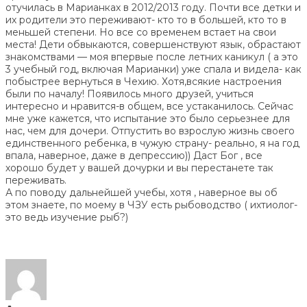
отучилась в Марианках в 2012/2013 году. Почти все детки и
их родители это переживают- кто то в большей, кто то в
меньшей степени. Но все со временем встает на свои
места! Дети обвыкаются, совершенствуют язык, обрастают
знакомствами — моя впервые после летних каникул ( а это
3 учебный год, включая Марианки) уже спала и видела- как
побыстрее вернуться в Чехию. Хотя,всякие настроения
были по началу! Появилось много друзей, учиться
интересно и нравится-в общем, все устаканилось. Сейчас
мне уже кажется, что испытание это было серьезнее для
нас, чем для дочери. Отпустить во взрослую жизнь своего
единственного ребенка, в чужую страну- реально, я на год
впала, наверное, даже в депрессию)) Даст Бог , все
хорошо будет у вашей дочурки и вы перестанете так
переживать.
А по поводу дальнейшей учебы, хотя , наверное вы об
этом знаете, по моему в ЧЗУ есть рыбоводство ( ихтиолог-
это ведь изучение рыб?)