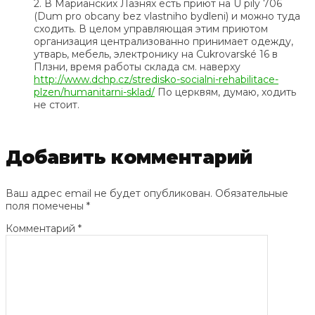
2. В Марианских Лазнях есть приют на U pily 706
(Dum pro obcany bez vlastniho bydleni) и можно туда
сходить. В целом управляющая этим приютом
организация централизованно принимает одежду,
утварь, мебель, электронику на Cukrovarské 16 в
Плзни, время работы склада см. наверху
http://www.dchp.cz/stredisko-socialni-rehabilitace-
plzen/humanitarni-sklad/
По церквям, думаю, ходить
не стоит.
Добавить комментарий
Ваш адрес email не будет опубликован.
Обязательные
поля помечены
*
Комментарий
*