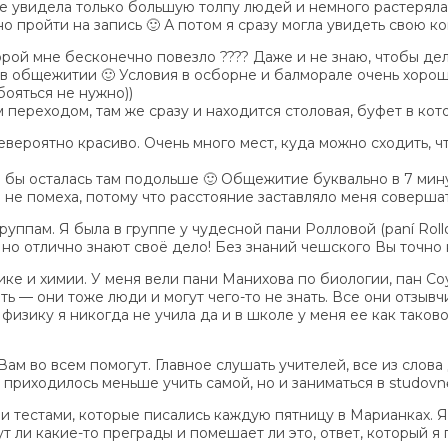
ие увидела только большую толпу людей и немного растерялас
о пройти на запись 🙂 А потом я сразу могла увидеть свою ко
орой мне бесконечно повезло ???? Даже и не знаю, чтобы дел
в общежитии 🙂 Условия в осборне и балморале очень хорош
бояться не нужно))
переходом, там же сразу и находится столовая, буфет в кот
вероятно красиво. Очень много мест, куда можно сходить, что
 бы осталась там подольше 🙂 Общежитие буквально в 7 мину
о не помеха, потому что расстояние заставляло меня совершат
руппам. Я была в группе у чудесной пани Ролловой (paní Roll
е, но отлично знают своё дело! Без знаний чешского Вы точно
ке и химии. У меня вели пани Манихова по биологии, пан Соу
ать — они тоже люди и могут чего-то не знать. Все они отзывч
физику я никогда не учила да и в школе у меня ее как таков
Вам во всем помогут. Главное слушать учителей, все из слов
 приходилось меньше учить самой, но и заниматься в studovn
и тестами, которые писались каждую пятницу в Марианках. Я
т ли какие-то преграды и помешает ли это, ответ, который я 