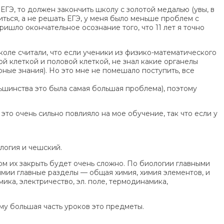
ЕГЭ, то должен закончить школу с золотой медалью (увы, в
читься, а не решать ЕГЭ, у меня было меньше проблем с
ишло окончательное осознание того, что 11 лет я точно
школе считали, что если ученики из физико-математического
ой клеткой и половой клеткой, не знал какие органелы
рные знания). Но это мне не помешало поступить, все
льшинства это была самая большая проблема), поэтому
 это очень сильно повлияло на мое обучение, так что если у
ология и чешский.
том их закрыть будет очень сложно. По биологии главными
химии главные разделы — общая химия, химия элементов, и
ика, электричество, эл. поле, термодинамика,
му большая часть уроков это предметы.