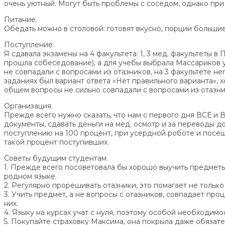
очень уютный. Могут быть проблемы с соседом, однако при
Питание.
Обедать можно в столовой: готовят вкусно, порции большие
Поступление.
Я сдавала экзамены на 4 факультета: 1, 3 мед. факультеты в 
прошла собеседование), а для учебы выбрала Массариков ун
не совпадали с вопросами из отазников, на 3 факультете н
заданиях был вариант ответа «Нет правильного варианта», х
общем вопросы не сильно совпадали с вопросами из отазнико
Организация.
Прежде всего нужно сказать, что нам с первого дня ВСЕ и 
документы, сдавать деньги на мед. осмотр и за переводы д
поступлению на 100 процент, при усердной роботе и посеще
такой процент поступивших.
Советы будущим студентам.
1. Прежде всего посоветовала бы хорошо выучить предметы
родном языке.
2. Регулярно прорешивать отазники, это помагает не только
3. Учить предмет, а не вопросы с отазников, совпадает про
них.
4. Языку на курсах учат с нуля, поэтому особой необходимо
5. Покупайте страховку Максима, она покрыла даже обязате