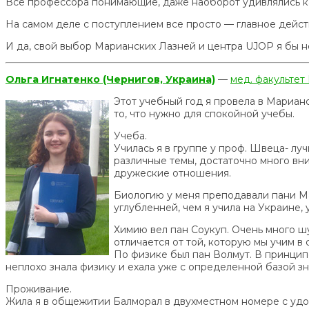
Все профессора понимающие, даже наоборот удивлялись как
На самом деле с поступлением все просто — главное действи
И да, свой выбор Марианских Лазней и центра UJOP я бы не
Ольга Игнатенко (Чернигов, Украина)
—
мед. факультет
Этот учебный год я провела в Мариан
то, что нужно для спокойной учебы.
Учеба.
Училась я в группе у проф. Швеца- лу
различные темы, достаточно много вн
дружеские отношения.
Биологию у меня преподавали пани Ман
углубленней, чем я учила на Украине,
Химию вел пан Соукуп. Очень много ш
отличается от той, которую мы учим в
По физике был пан Волмут. В принципе
неплохо знала физику и ехала уже с определенной базой з
Проживание.
Жила я в общежитии Балморал в двухместном номере с удоб