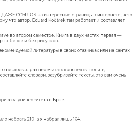
в И ДАЖЕ ССЫЛОК на интересные страницы в интернете, чего
ому что автор, Eduard Kočárek там работает и составляет
 have во втором семестре. Книга в двух частях: первая —
рно-белое и без рисунков.
рекомендуемой литературы в своих отазниках или на сайтах.
о несколько раз перечитать конспекты, понять,
 составляйте словари, зазубривайте тексты, это вам очень
сарикова университета в Брне.
ло набрать 210, а я набрал лишь 164.