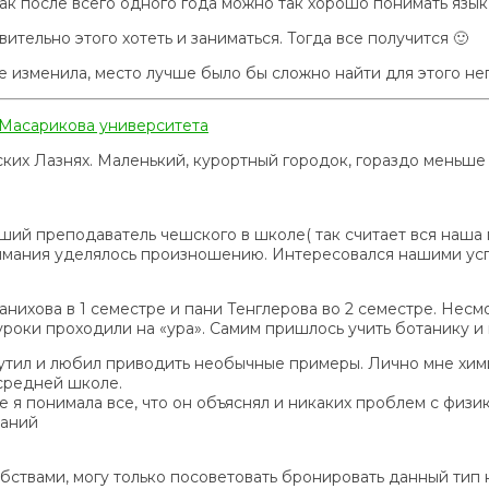
 после всего одного года можно так хорошо понимать язык 
тельно этого хотеть и заниматься. Тогда все получится 🙂
 изменила, место лучше было бы сложно найти для этого неп
 Масарикова университета
ских Лазнях. Маленький, курортный городок, гораздо меньше
чший преподаватель чешского в школе( так считает вся наша 
имания уделялось произношению. Интересовался нашими успе
ихова в 1 семестре и пани Тенглерова во 2 семестре. Несмо
 уроки проходили на «ура». Самим пришлось учить ботанику 
утил и любил приводить необычные примеры. Лично мне хими
 средней школе.
 я понимала все, что он объяснял и никаких проблем с физик
наний
ствами, могу только посоветовать бронировать данный тип н