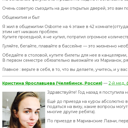
Очень советую съездить на дни открытых дверей, это вам п
Общежития и быт
Я жил в общежитии Osborne на 4 этаже в 42 комнате(оттуд
этим нет никаких проблем.
Купите проездной, я не купил, потратил огромное количест
Гуляйте, бегайте, плавайте в бассейне — это жизненно нео
Обедайте в столовой, купите билеты для нее в канцелярии, 
В первом семестре обязательно выезжайте из Марианок, ря
Главное : верьте в себя, в то, что вы делаете, учитесь, и у ва
Кристина Ярославцева (Челябинск, Россия)
—
2-й мед.
Здравствуйте! Год назад я поступила 
Ещё до приезда на курсы абсолютно вс
податься на визу, какие вопросы могут
многие другие ребята).
По приезде в Марианские Лазни, перв