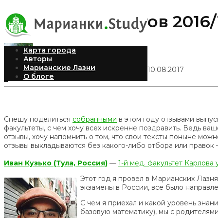
Отзывы студентов 2016/
Карта города
Авторы
Марианские Лазни
Илья Рудомилов
Опубликовано 10.08.2017
О блоге
6
Спешу поделиться
собранными
в этом году отзывами выпу
факультеты, с чем хочу всех искренне поздравить. Ведь ва
отзывы, хочу напомнить о том, что свои тексты поныне мож
отзывы выкладываются без какого-либо отбора или правок —
Иван Кузько (Тула, Россия)
—
1-й мед. факультет Карлова
Этот год я провел в Марианских Лазнях
экзамены в России, все было направле
С чем я приехал и какой уровень знан
базовую математику), мы с родителями