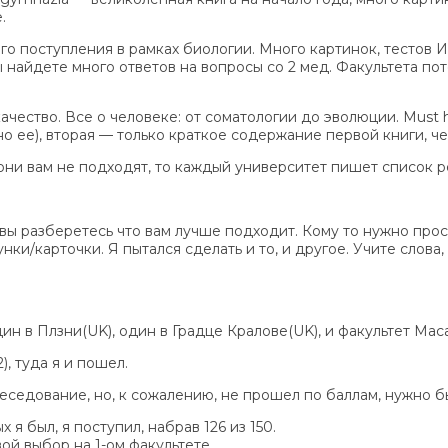
.
оего поступления в рамках биологии. Много картинок, тесто
ы найдете много ответов на вопросы со 2 мед. Факультета пот
е качество. Все о человеке: от соматологии до эволюции. Must
 ее), вторая — только краткое содержание первой книги, че
и они вам не подходят, то каждый университет пишет список 
вы разберетесь что вам лучше подходит. Кому то нужно прост
нки/карточки. Я пытался сделать и то, и другое. Учите слова,
дин в Плзни(UK), один в Градце Кралове(UK), и факультет Ма
), туда я и пошел.
еседование, но, к сожалению, не прошел по баллам, нужно бы
 я был, я поступил, набрав 126 из 150.
ой выбор на 1-ом факультете.