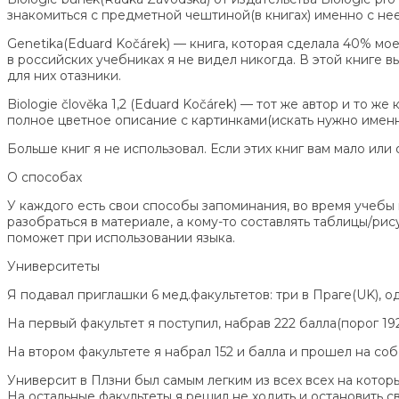
знакомиться с предметной чештиной(в книгах) именно с нее
Genetika(Eduard Kočárek) — книга, которая сделала 40% м
в российских учебниках я не видел никогда. В этой книге в
для них отазники.
Biologie člověka 1,2 (Eduard Kočárek) — тот же автор и то ж
полное цветное описание с картинками(искать нужно именно
Больше книг я не использовал. Если этих книг вам мало ил
О способах
У каждого есть свои способы запоминания, во время учебы 
разобраться в материале, а кому-то составлять таблицы/рису
поможет при использовании языка.
Университеты
Я подавал приглашки 6 мед.факультетов: три в Праге(UK), о
На первый факультет я поступил, набрав 222 балла(порог 192
На втором факультете я набрал 152 и балла и прошел на соб
Университ в Плзни был самым легким из всех всех на которых
На остальные факультеты я решил не ходить и остановить св