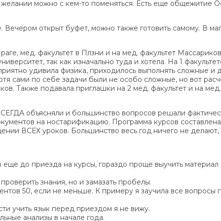
 желании можно с кем-то поменяться. Есть еще общежитие Ос
. Вечером открыт буфет, можно также готовить самому. В маг
Праге, мед. факультет в Плзни и на мед. факультет Массариков
иверситет, так как изначально туда и хотела. На 1 факульте
еприятно удивила физика, приходилось выполнять сложные и д
отя сами по себе задачи были не особо сложные, но вот расч
в. Также подавала приглашки на 2 мед. факультет и на мед. 
ВСЕГДА объясняли и большинство вопросов решали фактически
окументов на ностарификацию. Программа курсов составлена 
нии ВСЕХ уроков. Большинство весь год ничего не делают, а
 еще до приезда на курсы, гораздо проще выучить материал
 проверить знания, но и замазать пробелы.
центов 50, если не меньше. К примеру я заучила все вопросы 
сти учить язык перед приездом я не вижу.
льные анализы в начале года.