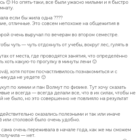
ь 🙂 Но опять-таки, все были ужасно милыми и я быстро
мнату.
ала если бы жила одна ????
ие, отличные. Это совсем непохоже на общежития в
орой очень выручал по вечерам во втором семестре.
бы чуть — чуть отдохнуть от учебы, вокруг лес, гулять в
тах от места, где проводятся занятия, что определённо
ь хоть какую-то прогулку в минуты лени 🙂
ová), хотя потом посчастливилось познакомиться и с
 никуда не уедете 🙂
куп по химии и пан Волмут по физике. Тут хочу сказать
ивые и всегда — всегда делали все, что в их силах, чтобы не
ой не было, но это совершенно не повлияло на результат
а действительно оказались полезными и так или иначе
ě или столовой было очень удобно.
 сама очень переживала в начале года, как же мы сможем
получила — нет.