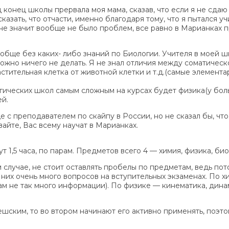
конец школы прервала моя мама, сказав, что если я не сдаю 
казать, что отчасти, именно благодаря тому, что я пытался у
не значит вообще не было проблем, все равно в Марианках пр
вообще без каких- либо знаний по Биологии. Учителя в моей 
 можно ничего не делать. Я не знал отличия между соматическ
астительная клетка от животной клетки и т.д.(самые элемента
логических школ самым сложным на курсах будет физика(у бо
ей.
е с преподавателем по скайпу в России, но не сказал бы, что
айте, Вас всему научат в Марианках.
т 1,5 часа, по парам. Предметов всего 4 — химия, физика, би
м случае, не стоит оставлять пробелы по предметам, ведь по
на них очень много вопросов на вступительных экзаменах. По 
м не так много информации). По физике — кинематика, динам
ешским, то во втором начинают его активно применять, поэто