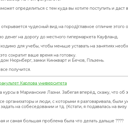
оможет определиться с тем куда вы хотите поступить и даст 
а открывается чудесный вид на город)главное отличие этого
во денег на дорогу до местного гипермаркета Кауфланд.
бходимо для учебы, чтобы меньше уставать на занятиях необ
это сократит ваше время на готовку.
дом Нюрнберг, замки Кинжварт и Бечов, Пльзень.
с все получится.
 факультет Карлова университета
на курсы в Марианские Лазни. Забегая вперёд, скажу, что об
е организаторы и люди, с которыми я разговаривала, были уж
 задать на собеседовании и тд. (Кстати, я подавалась на виз
ая и самая большая проблема была что делать дальше ????