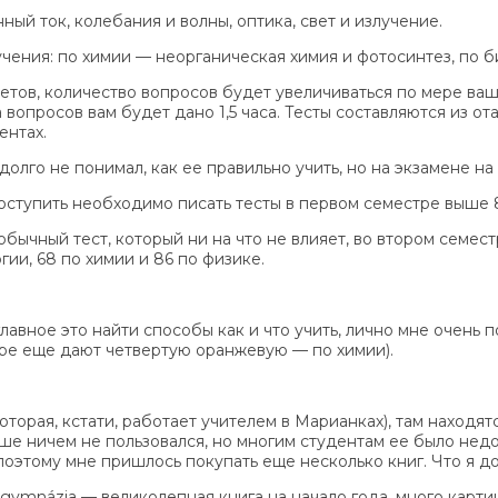
ый ток, колебания и волны, оптика, свет и излучение.
чения: по химии — неорганическая химия и фотосинтез, по б
тов, количество вопросов будет увеличиваться по мере вашег
вопросов вам будет дано 1,5 часа. Тесты составляются из ота
ентах.
олго не понимал, как ее правильно учить, но на экзамене на 
поступить необходимо писать тесты в первом семестре выше 8
обычный тест, который ни на что не влияет, во втором семе
ии, 68 по химии и 86 по физике.
вное это найти способы как и что учить, лично мне очень по
стре еще дают четвертую оранжевую — по химии).
оторая, кстати, работает учителем в Марианках), там находя
ьше ничем не пользовался, но многим студентам ее было недо
поэтому мне пришлось покупать еще несколько книг. Что я д
ro gymnázia — великолепная книга на начало года, много карт