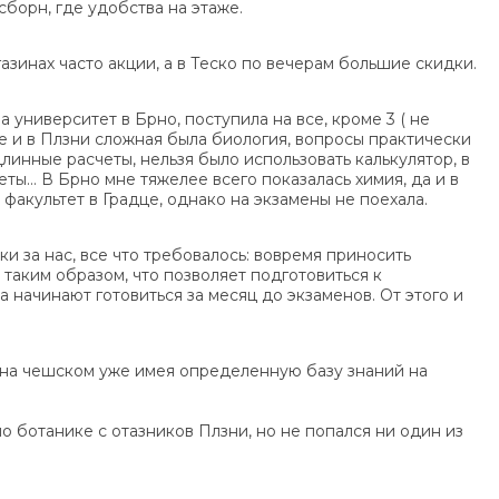
борн, где удобства на этаже.
азинах часто акции, а в Теско по вечерам большие скидки.
а университет в Брно, поступила на все, кроме 3 ( не
те и в Плзни сложная была биология, вопросы практически
линные расчеты, нельзя было использовать калькулятор, в
еты… В Брно мне тяжелее всего показалась химия, да и в
факультет в Градце, однако на экзамены не поехала.
 за нас, все что требовалось: вовремя приносить
таким образом, что позволяет подготовиться к
 начинают готовиться за месяц до экзаменов. От этого и
 на чешском уже имея определенную базу знаний на
по ботанике с отазников Плзни, но не попался ни один из