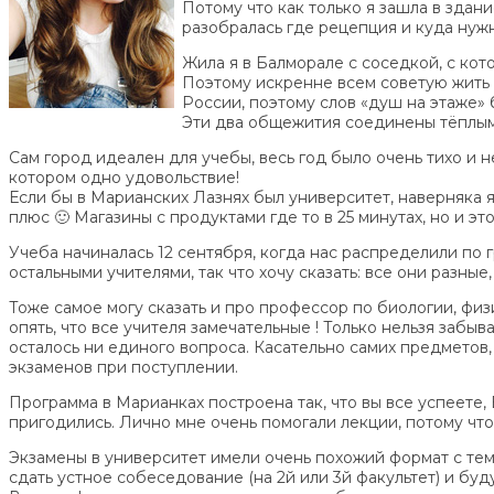
Потому что как только я зашла в здан
разобралась где рецепция и куда нужн
Жила я в Балморале с соседкой, с кот
Поэтому искренне всем советую жить 
России, поэтому слов «душ на этаже» 
Эти два общежития соединены тёплым 
Сам город идеален для учебы, весь год было очень тихо и не
котором одно удовольствие!
Если бы в Марианских Лазнях был университет, наверняка я
плюс 🙂 Магазины с продуктами где то в 25 минутах, но и эт
Учеба начиналась 12 сентября, когда нас распределили по г
остальными учителями, так что хочу сказать: все они разны
Тоже самое могу сказать и про профессор по биологии, физи
опять, что все учителя замечательные ! Только нельзя забыв
осталось ни единого вопроса. Касательно самих предметов, 
экзаменов при поступлении.
Программа в Марианках построена так, что вы все успеете, 
пригодились. Лично мне очень помогали лекции, потому что
Экзамены в университет имели очень похожий формат с тем
сдать устное собеседование (на 2й или 3й факультет) и буду