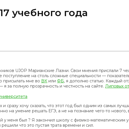
17 учебного года
скников UJOP Марианские Лазни. Свои мнения прислали 7 че
ше поступление на столь сложные специальности — показатель
но присылать мне во
ВК
или
ФБ
, я дополню статью. Каждый от
 я за полную прозрачность и честность на сайте.
Липовых о
 университета
 и сразу хочу сказать, что этот год был одним из самых луч
нно на умение решать ЕГЭ, а не на познание чего-то нового, 
ий у меня был ? Я закончил школу c физико-математическим 
 решили что это пустая трата времени и сил.