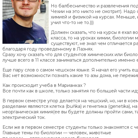
Но балбесничество и развлечения под 
Чехии на это никто не смотрит).
Надо с
химией и физикой на курсах. Меньше, 
учил что-то не то.)))
Должен сказать, что на курсы я ехал 
класса, то на уроках химии, биологии
существуют, не знал чем отличается р
благодаря году проведенному в Лазнях.
Сразу хочу сказать что для студентов химических или био
лучше всего в 11 классе заниматься дополнительно именно 
Еще пару слов о самом чешском языке. Я начал его учить ещ
Вас нет возможности познать какие то азы дома, не пережив
Как происходит учеба в Марианках ?
Все почти как в школе, только занятия по большей части иду
В первом семестре упор делается на чешский, но, ни в кое
разделами являются клетка (buňka) и генетика (genetika), 
неорганическая химия(ее вы будете должны пройти сами, та
электрический ток.
Если же в первом семестре студенты только знакомятся с ч
Главные темы по биологии — человек, животные