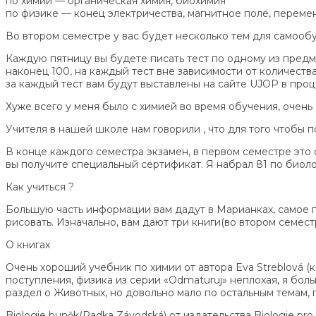
по химии — органическая химия, биохимия
по физике — конец электричества, магнитное поле, переменн
Во втором семестре у вас будет несколько тем для самообу
Каждую пятницу вы будете писать тест по одному из предме
наконец 100, на каждый тест вне зависимости от количества 
за каждый тест вам будут выставлены на сайте UJOP в проц
Хуже всего у меня было с химией во время обучения, очень д
Учителя в нашей школе нам говорили , что для того чтобы 
В конце каждого семестра экзамен, в первом семестре это 
вы получите специальный сертификат. Я набрал 81 по биолог
Как учиться ?
Большую часть информации вам дадут в Марианках, самое гла
рисовать. Изначально, вам дают три книги(во втором семе
О книгах
Очень хороший учебник по химии от автора Eva Streblová (к
поступления, физика из серии «Odmaturuj» неплохая, я бол
раздел о Животных, но довольно мало по остальным темам, 
Biologie buněk(Radka Závodská) от издательства Biologie p