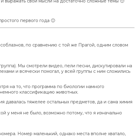
и выражать свои мысли на достаточно сложные темы 🙂
ростого первого года 🙂
 соблазнов, по сравнению с той же Прагой, одним словом
группа). Мы смотрели видео, пели песни, дискутировали на
хами и всячески помогал, у всей группы с ним сложились
тря на то, что программа по биологии намного
и немного классификацию животных.
я давалась тяжелее остальных предметов, да и сама химия
ой у меня не было, возможно потому, что я изначально
омера. Номер маленький, однако места вполне хватало,