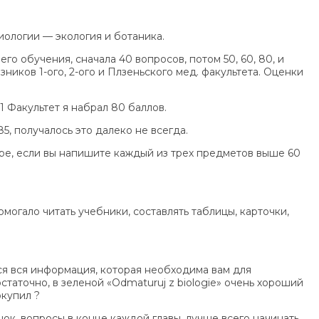
иологии — экология и ботаника.
о обучения, сначала 40 вопросов, потом 50, 60, 80, и
зников 1-ого, 2-ого и Плзеньского мед. факультета. Оценки
1 Факультет я набрал 80 баллов.
5, получалось это далеко не всегда.
стре, если вы напишите каждый из трех предметов выше 60
могало читать учебники, составлять таблицы, карточки,
тся вся информация, которая необходима вам для
статочно, в зеленой «Odmaturuj z biologie» очень хороший
окупил ?
инок, вопросы в конце каждой главы, лучше всего начинать