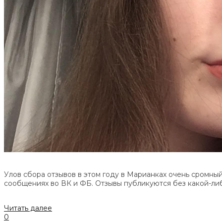
Улов сбора отзывов в этом году в Марианках очень сромный
сообщениях во ВК и ФБ. Отзывы публикуются без какой-либ
Читать далее
0