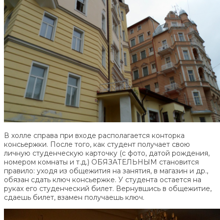
В холле справа при входе располагается конторка
консьержки. После того, как студент получает свою
личную студенческую карточку (с фото, датой рождения,
номером комнаты и т.д.) ОБЯЗАТЕЛЬНЫМ становится
правило: уходя из общежития на занятия, в магазин и др.,
обязан сдать ключ консьержке. У студента остается на
руках его студенческий билет. Вернувшись в общежитие,
сдаешь билет, взамен получаешь ключ.