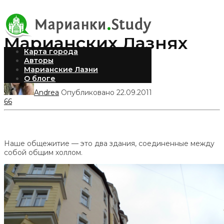
Общежитие в
Марианских Лазнях
Карта города
Авторы
Марианские Лазни
О блоге
Andrea
Опубликовано 22.09.2011
66
Наше общежитие — это два здания, соединенные между
собой общим холлом.