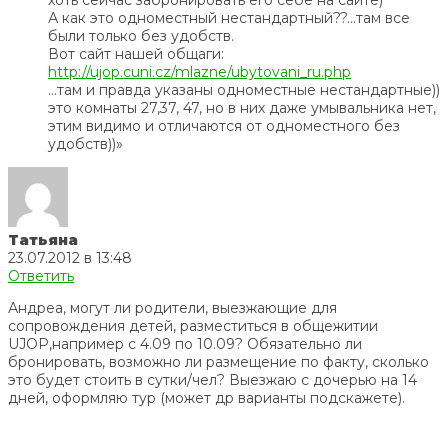
хоть сейчас забронировать его себе на сайте)
А как это одноместный нестандартный??…там все
были только без удобств.
Вот сайт нашей общаги:
http://ujop.cuni.cz/mlazne/ubytovani_ru.php
…там и правда указаны одноместные нестандартные))
это комнаты 27,37, 47, но в них даже умывальника нет,
этим видимо и отличаются от одноместного без
удобств))»
Татьяна
23.07.2012 в 13:48
Ответить
Андреа, могут ли родители, выезжающие для
сопровождения детей, разместиться в общежитии
UJOP,например с 4.09 по 10.09? Обязательно ли
бронировать, возможно ли размещение по факту, сколько
это будет стоить в сутки/чел? Выезжаю с дочерью на 14
дней, оформляю тур (может др варианты подскажете).