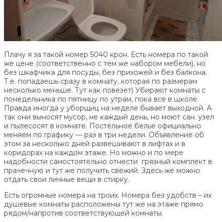
Плачу я за такой номер 5040 крон. Есть номера по такой
же цене (соответственно с тем же набором мебели), но
без шкафчика для посуды, без прихожей и без балкона.
Т.е. попадаешь сразу в комнату, которая по размерам
несколько меньше. Тут как повезет) Убирают комнаты с
понедельника по пятницу по утрам, пока все в школе.
Правда иногда у уборщиц на неделе бывает выходной. А
так они выносят мусор, не каждый день, но моют сан. узел
и пылесосят в комнате. Постельное белье официально
меняем по графику — раз в три недели. Объявление об
этом за несколько дней развешивают в лифтах и в
коридорах на каждом этаже. Но можно и по мере
надобности самостоятельно отнести грязный комплект в
прачечную и тут же получить свежий. Здесь же можно
отдать свои личные вещи в стирку.
Есть огромные номера на троих. Номера без удобств – их
душевые комнаты расположены тут же на этаже прямо
рядом/напротив соответствующей комнаты.