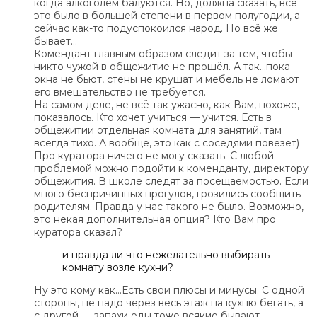
когда алкоголем балуются. Но, должна сказать, всё
это было в большей степени в первом полугодии, а
сейчас как-то подуспокоился народ. Но всё же
бывает…
Комендант главным образом следит за тем, чтобы
никто чужой в общежитие не прошёл. А так…пока
окна не бьют, стены не крушат и мебель не ломают
его вмешательство не требуется.
На самом деле, не всё так ужасно, как Вам, похоже,
показалось. Кто хочет учиться — учится. Есть в
общежитии отдельная комната для занятий, там
всегда тихо. А вообще, это как с соседями повезет)
Про куратора ничего не могу сказать. С любой
проблемой можно подойти к коменданту, директору
общежития. В школе следят за посещаемостью. Если
много беспричинных прогулов, грозились сообщить
родителям. Правда у нас такого не было. Возможно,
это некая дополнительная опция? Кто Вам про
куратора сказал?
и правда ли что нежелательно выбирать
комнату возле кухни?
Ну это кому как…Есть свои плюсы и минусы. С одной
стороны, не надо через весь этаж на кухню бегать, а
с другой — запахи еды тоже всякие бывают…