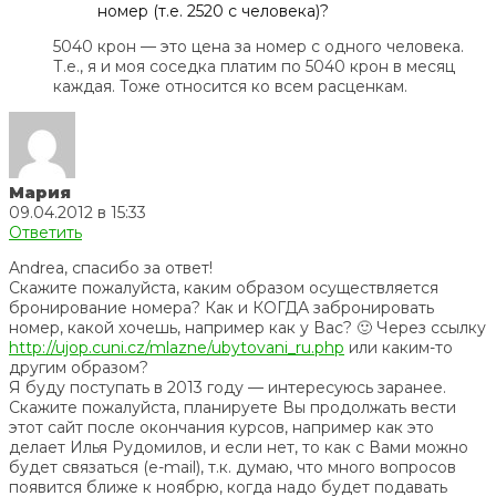
номер (т.е. 2520 с человека)?
5040 крон — это цена за номер с одного человека.
Т.е., я и моя соседка платим по 5040 крон в месяц
каждая. Тоже относится ко всем расценкам.
Мария
09.04.2012 в 15:33
Ответить
Andrea, спасибо за ответ!
Скажите пожалуйста, каким образом осуществляется
бронирование номера? Как и КОГДА забронировать
номер, какой хочешь, например как у Вас? 🙂 Через ссылку
http://ujop.cuni.cz/mlazne/ubytovani_ru.php
или каким-то
другим образом?
Я буду поступать в 2013 году — интересуюсь заранее.
Скажите пожалуйста, планируете Вы продолжать вести
этот сайт после окончания курсов, например как это
делает Илья Рудомилов, и если нет, то как с Вами можно
будет связаться (e-mail), т.к. думаю, что много вопросов
появится ближе к ноябрю, когда надо будет подавать