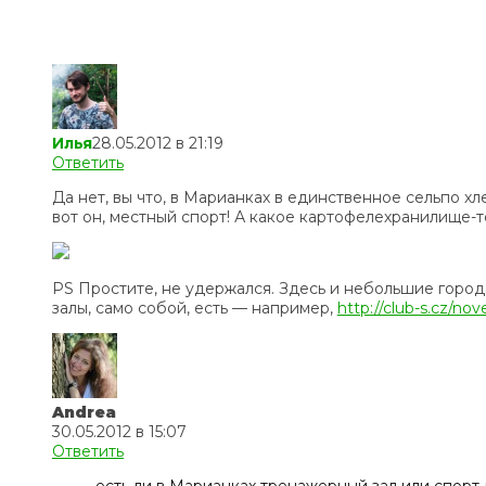
Илья
28.05.2012 в 21:19
Ответить
Да нет, вы что, в Марианках в единственное сельпо х
вот он, местный спорт! А какое картофелехранилище-т
PS Простите, не удержался. Здесь и небольшие город
залы, само собой, есть — например,
http://club-s.cz/no
Andrea
30.05.2012 в 15:07
Ответить