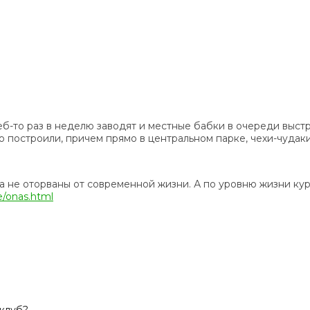
леб-то раз в неделю заводят и местные бабки в очереди выс
о построили, причем прямо в центральном парке, чехи-чудаки
а не оторваны от современной жизни. А по уровню жизни ку
ve/onas.html