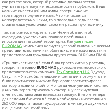
как раз тот риск, который россияне должны всегда
учитывать при покупке недвижимости за рубежом. Ведь
наличие инвестиций или жилья совершенно не
гарантирует получение визы. Что же касается
непосредственно Чехии, то в последние годы власти
страны лишь ужесточают свою миграционную политику.
Так, например, в марте власти Чехии объявили об
очередном ужесточении правила пребывания
иностранцев на своей территории. Как
уже писал
EUROMAG
, изменения коснутся условий выдачи чешскими
представительствами как обычных шенгенских виз, так и
предоставления гражданам других стран ВНЖ или ПМЖ.
«Три-пять лет назад Чехия была просто хитом у россиян, –
говорил в нтервью
EUROMAG
руководитель московского
представительства компании
Tax Consulting U.K.
Эдуард
Савуляк. – У всех были чешские компании, потому что не
было практически никаких барьеров: зарегистрировал
контору и живи спокойно. Но когда чехи увидели, сколько
у них там зарегистрировано контор, и у всех нулевая
отчетность, налоговая взялась за голову». В итоге теперь
для ведения бизнеса в Чехии необходимы инвестиции в
250 000 евро, а также трудоустроить минимум двух чехов
и еще знать чешский язык.