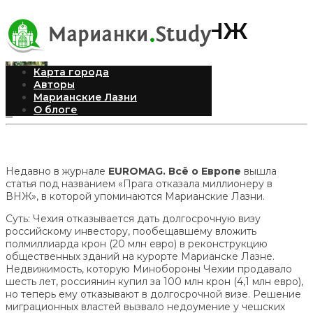
Миллионер и ВНЖ
Карта города
Авторы
Марианские Лазни
Andrea
Опубликовано 12.06.2012
О блоге
0
Недавно в журнале
EUROMAG. Всё о Европе
вышла
статья под названием «Прага отказала миллионеру в
ВНЖ», в которой упоминаются Марианские Лазни.
Суть: Чехия отказывается дать долгосрочную визу
российскому инвестору, пообещавшему вложить
полмиллиарда крон (20 млн евро) в реконструкцию
общественных зданий на курорте Марианске Лазне.
Недвижимость, которую Минобороны Чехии продавало
шесть лет, россиянин купил за 100 млн крон (4,1 млн евро),
но теперь ему отказывают в долгосрочной визе. Решение
миграционных властей вызвало недоумение у чешских