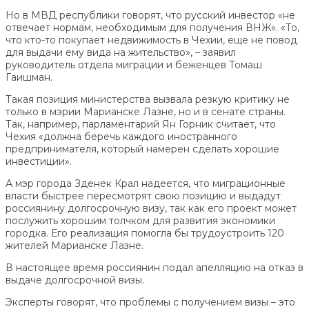
Но в МВД республики говорят, что русский инвестор «не
отвечает нормам, необходимым для получения ВНЖ». «То,
что кто-то покупает недвижимость в Чехии, еще не повод
для выдачи ему вида на жительство», – заявил
руководитель отдела миграции и беженцев Томаш
Гаишман.
Такая позиция министерства вызвала резкую критику не
только в мэрии Марианске Лазне, но и в сенате страны.
Так, например, парламентарий Ян Горник считает, что
Чехия «должна беречь каждого иностранного
предпринимателя, который намерен сделать хорошие
инвестиции».
А мэр города Зденек Крал надеется, что миграционные
власти быстрее пересмотрят свою позицию и выдадут
россиянину долгосрочную визу, так как его проект может
послужить хорошим толчком для развития экономики
городка. Его реализация помогла бы трудоустроить 120
жителей Марианске Лазне.
В настоящее время россиянин подал апелляцию на отказ в
выдаче долгосрочной визы.
Эксперты говорят, что проблемы с получением визы – это