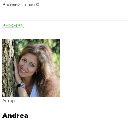
Василий Печко ©
ВНЖ
МВД
Автор
Andrea