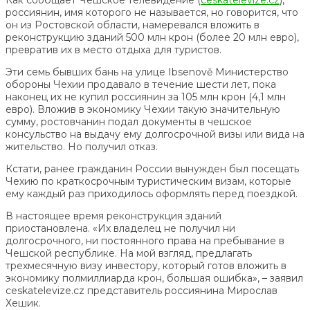
россиянин, имя которого не называется, но говорится, что
он из Ростовской области, намеревался вложить в
реконструкцию зданий 500 млн крон (более 20 млн евро),
превратив их в место отдыха для туристов.
Эти семь бывших бань на улице Ibsenově Министерство
обороны Чехии продавало в течение шести лет, пока
наконец их не купил россиянин за 105 млн крон (4,1 млн
евро). Вложив в экономику Чехии такую значительную
сумму, ростовчанин подал документы в чешское
консульство на выдачу ему долгосрочной визы или вида на
жительство. Но получил отказ.
Кстати, ранее гражданин России вынужден был посещать
Чехию по краткосрочным туристическим визам, которые
ему каждый раз приходилось оформлять перед поездкой.
В настоящее время реконструкция зданий
приостановлена. «Их владелец не получил ни
долгосрочного, ни постоянного права на пребывание в
Чешской республике. На мой взгляд, предлагать
трехмесячную визу инвестору, который готов вложить в
экономику полмиллиарда крон, большая ошибка», – заявил
ceskatelevize.cz представитель россиянина Мирослав
Хешик.