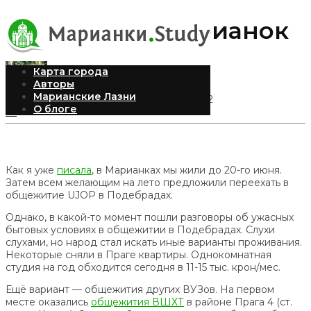
Переезд из Марианок
Карта города
Авторы
Марианские Лазни
Andrea
Опубликовано 20.06.2012
О блоге
54
Как я уже
писала
, в Марианках мы жили до 20-го июня.
Затем всем желающим на лето предложили переехать в
общежитие UJOP в Подебрадах.
Однако, в какой-то момент пошли разговоры об ужасных
бытовых условиях в общежитии в Подебрадах. Слухи
слухами, но народ стал искать иные варианты проживания.
Некоторые сняли в Праге квартиры. Однокомнатная
студия на год обходится сегодня в 11-15 тыс. крон/мес.
Ещё вариант — общежития других ВУЗов. На первом
месте оказались
общежития ВШХТ
в районе Прага 4 (ст.