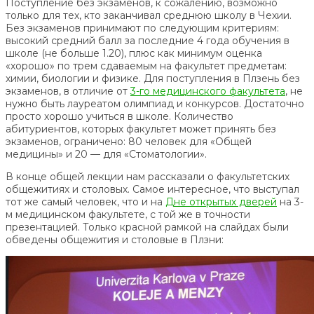
Поступление без экзаменов, к сожалению, возможно
только для тех, кто заканчивал среднюю школу в Чехии.
Без экзаменов принимают по следующим критериям:
высокий средний балл за последние 4 года обучения в
школе (не больше 1.20), плюс как минимум оценка
«хорошо» по трем сдаваемым на факультет предметам:
химии, биологии и физике. Для поступления в Плзень без
экзаменов, в отличие от
3-го медицинского факультета
, не
нужно быть лауреатом олимпиад и конкурсов. Достаточно
просто хорошо учиться в школе. Количество
абитуриентов, которых факультет может принять без
экзаменов, ограничено: 80 человек для «Общей
медицины» и 20 — для «Стоматологии».
В конце общей лекции нам рассказали о факультетских
общежитиях и столовых. Самое интересное, что выступал
тот же самый человек, что и на
Дне открытых дверей
на 3-
м медицинском факультете, с той же в точности
презентацией. Только красной рамкой на слайдах были
обведены общежития и столовые в Плзни: