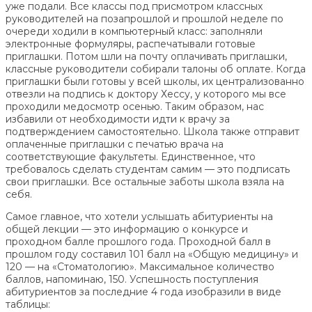
уже подали. Все классы под присмотром классных
руководителей на позапрошлой и прошлой неделе по
очереди ходили в компьютерный класс: заполняли
электронные формуляры, распечатывали готовые
приглашки. Потом шли на почту оплачивать приглашки,
классные руководители собирали талоны об оплате. Когда
приглашки были готовы у всей школы, их централизованно
отвезли на подпись к доктору Хессу, у которого мы все
проходили медосмотр осенью. Таким образом, нас
избавили от необходимости идти к врачу за
подтверждением самостоятельно. Школа также отправит
оплаченные приглашки с печатью врача на
соответствующие факультеты. Единственное, что
требовалось сделать студентам самим — это подписать
свои приглашки. Все остальные заботы школа взяла на
себя.
Самое главное, что хотели услышать абитуриенты на
общей лекции — это информацию о конкурсе и
проходном балле прошлого года. Проходной балл в
прошлом году составил 101 балл на «Общую медицину» и
120 — на «Стоматологию». Максимальное количество
баллов, напоминаю, 150. Успешность поступления
абитуриентов за последние 4 года изобразили в виде
таблицы: