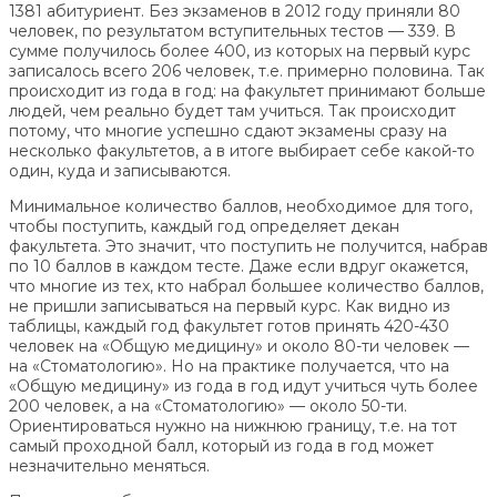
1381 абитуриент. Без экзаменов в 2012 году приняли 80
человек, по результатом вступительных тестов — 339. В
сумме получилось более 400, из которых на первый курс
записалось всего 206 человек, т.е. примерно половина. Так
происходит из года в год: на факультет принимают больше
людей, чем реально будет там учиться. Так происходит
потому, что многие успешно сдают экзамены сразу на
несколько факультетов, а в итоге выбирает себе какой-то
один, куда и записываются.
Минимальное количество баллов, необходимое для того,
чтобы поступить, каждый год определяет декан
факультета. Это значит, что поступить не получится, набрав
по 10 баллов в каждом тесте. Даже если вдруг окажется,
что многие из тех, кто набрал большее количество баллов,
не пришли записываться на первый курс. Как видно из
таблицы, каждый год факультет готов принять 420-430
человек на «Общую медицину» и около 80-ти человек —
на «Стоматологию». Но на практике получается, что на
«Общую медицину» из года в год идут учиться чуть более
200 человек, а на «Стоматологию» — около 50-ти.
Ориентироваться нужно на нижнюю границу, т.е. на тот
самый проходной балл, который из года в год может
незначительно меняться.