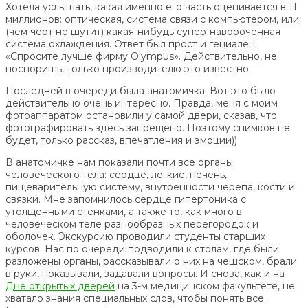
Хотела услышать, какая именно его часть оценивается в 11
миллионов: оптическая, система связи с компьютером, или
(чем черт не шутит) какая-нибудь супер-навороченная
система охлаждения. Ответ был прост и гениален:
«Спросите лучше фирму Olympus». Действительно, не
поспоришь, только производителю это известно.
Последней в очереди была анатомичка. Вот это было
действительно очень интересно. Правда, меня с моим
фотоаппаратом остановили у самой двери, сказав, что
фотографировать здесь запрещено. Поэтому снимков не
будет, только рассказ, впечатления и эмоции))
В анатомичке нам показали почти все органы
человеческого тела: сердце, легкие, печень,
пищеварительную систему, внутренности черепа, кости и
связки. Мне запомнилось сердце гипертоника с
утолщенными стенками, а также то, как много в
человеческом теле разнообразных перегородок и
оболочек. Экскурсию проводили студенты старших
курсов. Нас по очереди подводили к столам, где были
разложены органы, рассказывали о них на чешском, брали
в руки, показывали, задавали вопросы. И снова, как и на
Дне открытых дверей
на 3-м медицинском факультете, не
хватало знания специальных слов, чтобы понять все.