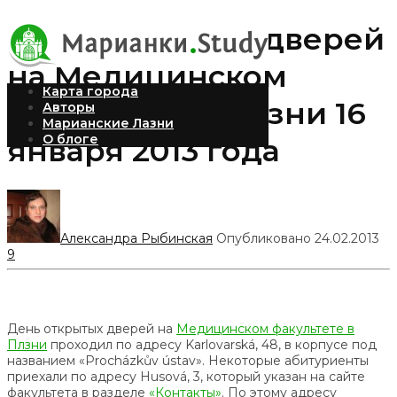
День открытых дверей
на Медицинском
Карта города
факультете в Плзни 16
Авторы
Марианские Лазни
О блоге
января 2013 года
Александра Рыбинская
Опубликовано 24.02.2013
9
День открытых дверей на
Медицинском факультете в
Плзни
проходил по адресу Karlovarská, 48, в корпусе под
названием «Procházkův ústav». Некоторые абитуриенты
приехали по адресу Husová, 3, который указан на сайте
факультета в разделе
«Контакты»
. По этому адресу