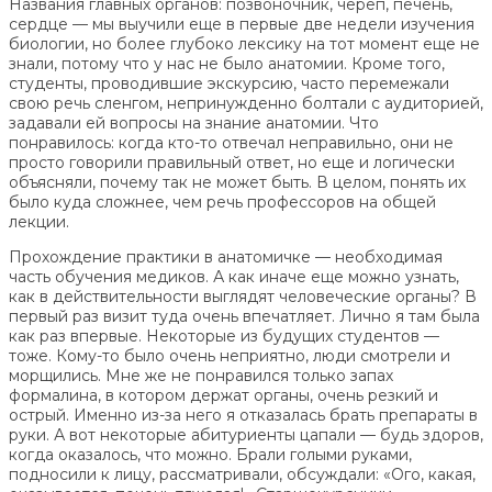
Названия главных органов: позвоночник, череп, печень,
сердце — мы выучили еще в первые две недели изучения
биологии, но более глубоко лексику на тот момент еще не
знали, потому что у нас не было анатомии. Кроме того,
студенты, проводившие экскурсию, часто перемежали
свою речь сленгом, непринужденно болтали с аудиторией,
задавали ей вопросы на знание анатомии. Что
понравилось: когда кто-то отвечал неправильно, они не
просто говорили правильный ответ, но еще и логически
объясняли, почему так не может быть. В целом, понять их
было куда сложнее, чем речь профессоров на общей
лекции.
Прохождение практики в анатомичке — необходимая
часть обучения медиков. А как иначе еще можно узнать,
как в действительности выглядят человеческие органы? В
первый раз визит туда очень впечатляет. Лично я там была
как раз впервые. Некоторые из будущих студентов —
тоже. Кому-то было очень неприятно, люди смотрели и
морщились. Мне же не понравился только запах
формалина, в котором держат органы, очень резкий и
острый. Именно из-за него я отказалась брать препараты в
руки. А вот некоторые абитуриенты цапали — будь здоров,
когда оказалось, что можно. Брали голыми руками,
подносили к лицу, рассматривали, обсуждали: «Ого, какая,