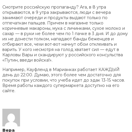
Смотрите российскую пропаганду? Ага, в 8 утра
открываются, в 9 утра закрываются, люди с вечера
занимают очереди и продукты выдают только по
отпечаткам пальцев. Причем в магазине только
коричневые макароны, мука с личинками, сухое молоко и
сахар — в руки не более чем по 1 пачке в 3 дня. И до дому
их не донести толком, нападают банды беженцев и
отбирают все, чехи вот-вот начнут обои отклеивать и
варить. У кого несмотря на голод хватает сил — едут в
Карловы Вары и скандируют у российского консульства
«Путин, введи войска!».
Например, Кауфленд в Марианках работает КАЖДЫЙ
день до 22:00. Думаю, этого более чем достаточно для
покупок при условии, что учеба идет до эдак 13-15 часов.
Время работы каждого супермаркета доступно на его
сайте.
Вера