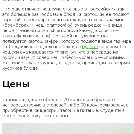
Что еще отличает чешские столовые от российских, так
это большое разнообразие блюд из картошки: ее подают
вареной, в виде картофельных оладьев (так называемые
«брамбораки»,
чеш
. bramboráky), очень редко — в виде
пюре (называется это «bramborová kaše», дословно —
«картофельная каша»). Большой популярностью
пользуется картошка-фри, которую подают в виде гарнира
к обеду или как отдельное блюдо в
буфете
вечером. По-
чешски она называется «hranolky», что в переводе на
русский звучит совершенно бессмысленно — «призмы».
Название, как нетрудно догадаться, происходит от формы
кусочков блюда.
Цены
Стоимость одного обеда — 70 крон, если брать его
непосредственно в столовой, либо 60 крон, если заранее
приобрести в канцелярии талон на питание. Студенты в
массе своей покупают талоны: