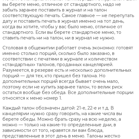
вы берете меню, отличное от стандартного, надо не
забыть заранее поставить в журнал и на талон
соответствующую печать. Самое главное — не перепутать
дату и поставить печать в журнал именно на тот день,
когда вы хотите, чтобы у вас было меню, отличное от
стандартного. Если вы берете стандартное меню, то
ставить печать ни на талон, ни в журнал не нужно.
Столовая в общежитии работает очень экономно: готовят
именно столько порций, сколько было заказано, в
соответствии с печатями в журнале и количеством
«стандартных» талонов, проданных канцелярией.
Разумеется, в резерве есть и несколько дополнительных
порций — для тех, кто пришел без талона. Но
дополнительных порций всегда бывает очень мало,
поэтому если не купить заранее талон, то велик риск
остаться вообще без обеда. Все дополнительные порции
относятся к меню номер 1.
Каждый талон обозначен датой: 21-е, 22-е и т.д. В
канцелярии нужно сразу говорить, на какие числа вы
берете обеды. Можно брать сразу на всю неделю, а
можно — только на какие-то определенные дни, в
зависимости от того, нравятся ли вам блюда,
представленные в этот день в меню. Талоны жестко