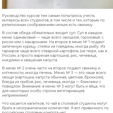
Руководство курсов тем самым попыталось учесть
интересы всех студентов, в том числе и тех, которым по
религиозным соображениям нельзя есть свинину.
В состав обеда обязательно входит суп. Суп в каждом
меню одинаковый — чаще всего овощной, гороховый, с
рисом или с макаронами. На второе в меню № 1 подают
запеченую курицу, стейки из говядины, иногда рыбу. Из
гарниров чаще всего отварной картофель (не пюре, как в
России, а просто вареная картошка), рис, чечевица,
кнедлики и квашеная капуста.
В меню № 2 очень часто на второе подают свинину и
копчености, иногда печень. Меню № 3 — это чаще всего
овощи (картошка, капуста обычная, цветная, брокколи),
блюда из грибов, рис, чечевица, иногда — блинчики с
повидлом. Внимание: в меню № 3 могут быть и яйца, что
для некоторых особо строгих вегетарианцев
неприемлемо!
Что касается напитков, то чай в столовой студенты могут
брать в неограниченном количестве. А вот привычного по
российским столовым компота нет.