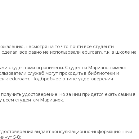
 сожалению, несмотря на то что почти все студенты
сделал, все равно не использовали eduroam, т.к. в школе на
чными студентами ограничены. Студенты Марианок имеют
ользователи служеб могут проходить в библиотеки и
ься к eduroam. Подбробнее о типе удостоверения
получить удостоверение, но за ним придется ехать самим в
ду всем студентам Марианок.
ге. Удостоверения выдает консультационно-информационный
инут 5-8: