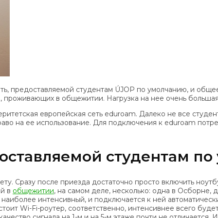
ть, предоставляемой студентам ÚJOP по умолчанию, и обще
 проживающих в общежитии. Нагрузка на нее очень большая, 
итетская европейская сеть eduroam. Далеко не все студенты
во на ее использование. Для подключения к eduroam потребуе
доставляемой студентам п
ту. Сразу после приезда достаточно просто включить ноутб
ей в
общежитии
, на самом деле, несколько: одна в Осборне, 
и наиболее интенсивный, и подключается к ней автоматически
оит Wi-Fi-роутер, соответственно, интенсивнее всего будет
качество сигнала на 1-м и на 5-м этаже почти не отличается. 