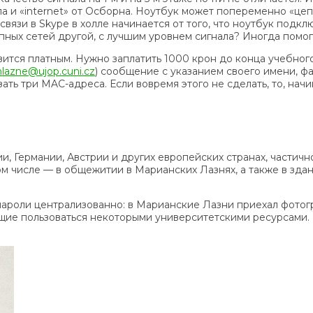
 «internet» от Осборна. Ноутбук может попеременно «цеплять
вязи в Skype в холле начинается от того, что ноутбук подклю
упных сетей другой, с лучшим уровнем сигнала? Иногда помог
ится платным. Нужно заплатить 1000 крон до конца учебног
lazne@ujop.cuni.cz
) сообщение с указанием своего имени, ф
ать три MAC-адреса. Если вовремя этого не сделать, то, нач
, Германии, Австрии и других европейских странах, частичн
ом числе — в общежитии в Марианских Лазнях, а также в зда
 пароли централизованно: в Марианские Лазни приехал фото
ющие пользоваться некоторыми университетскими ресурсами