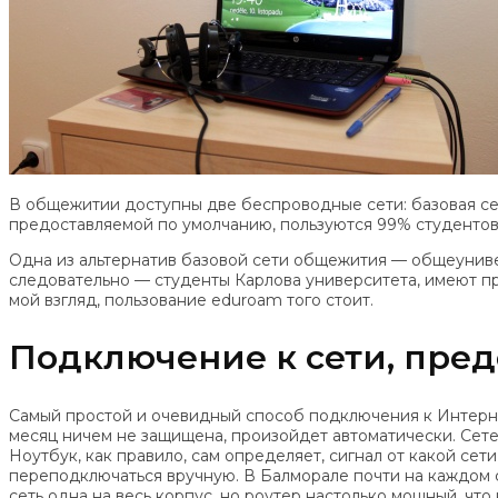
В общежитии доступны две беспроводные сети: базовая се
предоставляемой по умолчанию, пользуются 99% студентов,
Одна из альтернатив базовой сети общежития — общеунивер
следовательно — студенты Карлова университета, имеют пра
мой взгляд, пользование eduroam того стоит.
Подключение к сети, пре
Самый простой и очевидный способ подключения к Интерне
месяц ничем не защищена, произойдет автоматически. Сет
Ноутбук, как правило, сам определяет, сигнал от какой сет
переподключаться вручную. В Балморале почти на каждом ст
сеть одна на весь корпус, но роутер настолько мощный, что 