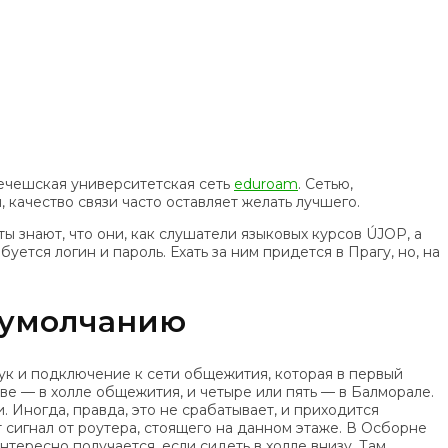
ечешская университетская сеть
eduroam
. Сетью,
качество связи часто оставляет желать лучшего.
 знают, что они, как слушатели языковых курсов ÚJOP, а
тся логин и пароль. Ехать за ним придется в Прагу, но, на
о умолчанию
ук и подключение к сети общежития, которая в первый
две — в холле общежития, и четыре или пять — в Балморале.
. Иногда, правда, это не срабатывает, и приходится
 сигнал от роутера, стоящего на данном этаже. В Осборне
Интересно получается, если сидеть в холле внизу. Там