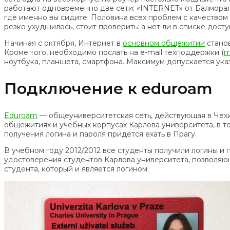
работают одновременно две сети: «INTERNET» от Балморала и
где именно вы сидите. Половина всех проблем с качеством с
резко ухудшилось, стоит проверить: а нет ли в списке дост
Начиная с октября, Интернет в
основном общежитии
станов
Кроме того, необходимо послать на e-mail техподдержки (
m
ноутбука, планшета, смартфона. Максимум допускается указ
Подключение к eduroam
Eduroam
— общеуниверситетская сеть, действующая в Чехии
общежитиях и учебных корпусах Карлова университета, в т
получения логина и пароля придется ехать в Прагу.
В учебном году 2012/2012 все студенты получили логины и
удостоверения студентов Карлова университета, позволя
студента, который и является логином: