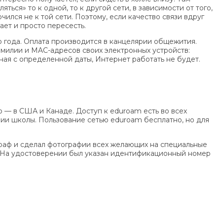
ся» то к одной, то к другой сети, в зависимости от того,
чился не к той сети. Поэтому, если качество связи вдруг
ает и просто пересесть.
о года. Оплата производится в канцелярии общежития.
амилии и MAC-адресов своих электронных устройств:
иная с определенной даты, Интернет работать не будет.
о — в США и Канаде. Доступ к eduroam есть во всех
нии школы. Пользование сетью eduroam бесплатно, но для
граф и сделал фотографии всех желающих на специальные
. На удостоверении был указан идентификационный номер