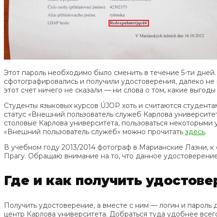
Этот пароль необходимо было сменить в течение 5-ти дней. 
сфотографировались и получили удостоверения, далеко не вс
этот счет ничего не сказали — ни слова о том, какие выгод
Студенты языковых курсов ÚJOP хоть и считаются студент
статус «Внешний пользователь служеб Карлова университет
столовые Карлова университета, пользоваться некоторыми
«Внешний пользователь служеб» можно прочитать
здесь
.
В учебном году 2013/2014 фотограф в Марианские Лазни, к
Прагу. Обращаю внимание на то, что данное удостоверени
Где и как получить удостов
Получить удостоверение, а вместе с ним — логин и пароль
центр Карлова университета. Добраться туда удобнее всего 