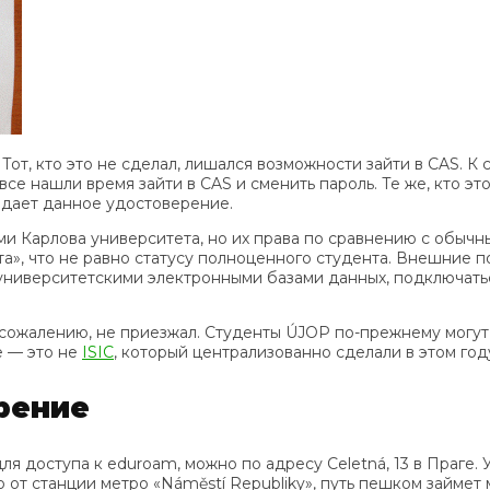
Тот, кто это не сделал, лишался возможности зайти в CAS. К
е нашли время зайти в CAS и сменить пароль. Те же, кто это 
ы дает данное удостоверение.
ами Карлова университета, но их права по сравнению с обы
а», что не равно статусу полноценного студента. Внешние п
 университетскими электронными базами данных, подключат
 сожалению, не приезжал. Студенты ÚJOP по-прежнему могут 
е — это не
ISIC
, который централизованно сделали в этом го
ерение
 для доступа к eduroam, можно по адресу Celetná, 13 в Пра
от станции метро «Náměstí Republiky», путь пешком займет м