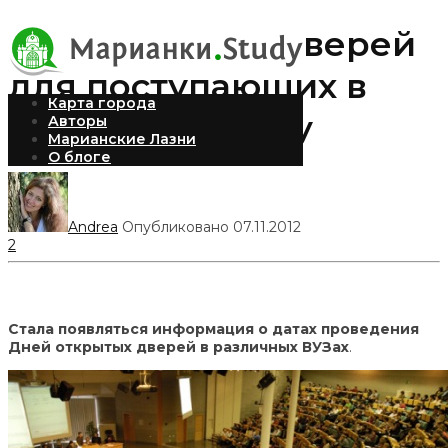
Дни открытых дверей
для поступающих в
Карта города
ВУЗы в 2013 году
Авторы
Марианские Лазни
О блоге
Andrea
Опубликовано 07.11.2012
2
Стала появляться информация о датах проведения
Дней открытых дверей в различных ВУЗах
.