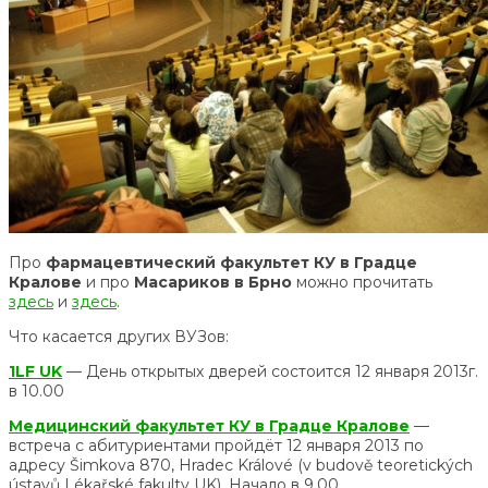
Про
фармацевтический факультет КУ в Градце
Кралове
и про
Масариков в Брно
можно прочитать
здесь
и
здесь
.
Что касается других ВУЗов:
1LF UK
— День открытых дверей состоится 12 января 2013г.
в 10.00
Медицинский факультет КУ в Градце Кралове
—
встреча с абитуриентами пройдёт 12 января 2013 по
адресу Šimkova 870, Hradec Králové (v budově teoretických
ústavů Lékařské fakulty UK). Начало в 9.00.