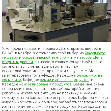
Уже после посещения первого Дня открытых дверей в
ВШХТ, в ноябре, я остановила свой выбор на
Факультете
пищевой и биохимической технологии
. На
второй День
открытых дверей
, в январе, я ехала с конкретной целью —
ознакомиться с тематикой работы научно-
исследовательских кафедр на этом факультете. Меня
заинтересовали три кафедры: Кафедра
молока, жиров и
косметики
, Кафедре
химии и анализа продуктов
, и
Кафедре
консервирования продуктов
. Везде мне очень
понравились люди, состояние лабораторий и тематика
работы. Я искала ориентацию на практику, и именно
потому эти три кафедры меня привлекли: Кафедра молока,
жиров и косметики, к примеру, разрабатывает технологии
изготовления кисло-молочных продуктов, Кафедра химии