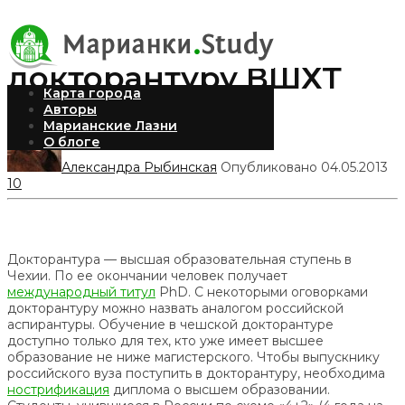
Поступление в
докторантуру ВШХТ
Карта города
Авторы
Марианские Лазни
О блоге
Александра Рыбинская
Опубликовано 04.05.2013
10
Докторантура — высшая образовательная ступень в
Чехии. По ее окончании человек получает
международный титул
PhD. С некоторыми оговорками
докторантуру можно назвать аналогом российской
аспирантуры. Обучение в чешской докторантуре
доступно только для тех, кто уже имеет высшее
образование не ниже магистерского. Чтобы выпускнику
российского вуза поступить в докторантуру, необходима
нострификация
диплома о высшем образовании.