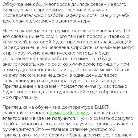
Обсуждение общих вопросов длилось совсем недолго.
Большую часть времени мы говорили о научно-
исследовательской работе кафедры, организации учебы
докторантов, экзамене в докторантуру.
Насчет экзамена он сразу мне сказал не волноваться. По
его словам, ничего сложного там нет: просто интервью с
комиссией, в которой будет присутствовать заведующий
кафедрой и еще 2-3 человека. Спросить на экзамене могут,
к примеру, какие аналитические методы я буду
использовать в своей работе, что именно я буду
анализировать, какие физико-химические принципы при
этом будут задействованы и т.д. Интервью может быть и
на английском, и на чешском, в один день для всех
желающих учиться в докторантуре на этой кафедре.
Приглашение на экзамен придет по e-mail’у, как только
будет известна дата и студенческий отдел обработает
мою приглашку.
Приглашка на обучение в докторантуре ВШХТ
существует только в
бумажной форме
, заполнить ее в
электронном виде не получится. Нужно скачать формуляр
с сайта, заполнить его, а затем получить подпись научного
руководителя. Это — главное отличие докторской
приглашки от магистерских и бакалаврских. Без подписи