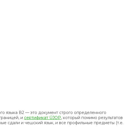
ого языка В2 — это документ строго определенного
 границей, и
сертификат ÚJOP
, который помимо результатов
ые сдали и чешский язык, и все профильные предметы (т.е.