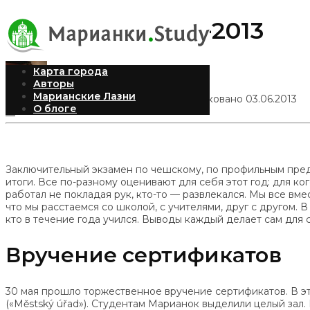
Итоги года 2012-2013
Карта города
Авторы
Марианские Лазни
Александра Рыбинская
Опубликовано 03.06.2013
О блоге
12
Заключительный экзамен по чешскому, по профильным пред
итоги. Все по-разному оценивают для себя этот год: для ко
работал не покладая рук, кто-то — развлекался. Мы все вме
что мы расстаемся со школой, с учителями, друг с другом. 
кто в течение года учился. Выводы каждый делает сам для 
Вручение сертификатов
30 мая прошло торжественное вручение сертификатов. В эт
(«Městský úřad»). Студентам Марианок выделили целый зал. 