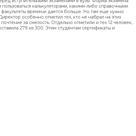
еред вступительными экзаменами в вузы. Форма экзамена
зя пользоваться калькуляторами, какими-либо справочными
на факультеты времени дается больше. Но там еще нужно
иректор особенно отметил тех, кто не набрал на этих
почтение за смелость. Отдельно отметили и тех 12 человек,
ставила 279 из 300. Этим студентам сертификаты и