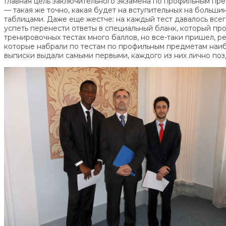
Главная цель заключительного экзамена по профильным пре
— такая же точно, какая будет на вступительных на больши
таблицами. Даже еще жестче: на каждый тест давалось всег
успеть перенести ответы в специальный бланк, который про
тренировочных тестах много баллов, но все-таки пришел, р
которые набрали по тестам по профильным предметам наибо
выписки выдали самыми первыми, каждого из них лично поз