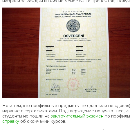
набрали за каждый из них не менее 60-ти процентов), получ
Но и тем, кто профильные предметы не сдал (или не сдавал)
наравне с сертификатами. Подтверждение получают все, кт
студенты не пошли на
заключительный экзамен
по профильн
справку
об окончании курсов.