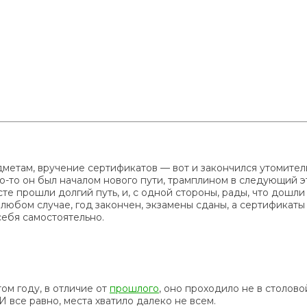
метам, вручение сертификатов — вот и закончился утомител
го-то он был началом нового пути, трамплином в следующий э
сте прошли долгий путь, и, с одной стороны, рады, что дошли
В любом случае, год закончен, экзамены сданы, а сертификаты
себя самостоятельно.
ом году, в отличие от
прошлого
, оно проходило не в столов
И все равно, места хватило далеко не всем.