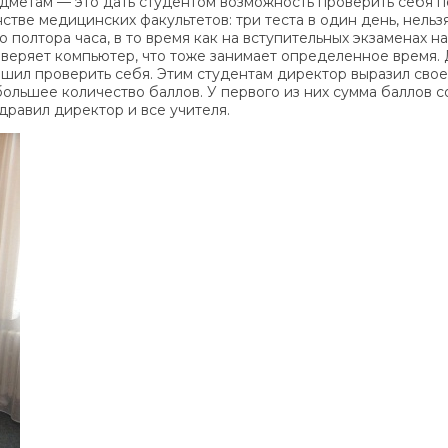
дметам — это дать студентом возможность проверить себя п
нстве медицинских факультетов: три теста в один день, нель
о полтора часа, в то время как на вступительных экзаменах 
веряет компьютер, что тоже занимает определенное время. Д
ешил проверить себя. Этим студентам директор выразил свое 
льшее количество баллов. У первого из них сумма баллов со
дравил директор и все учителя.