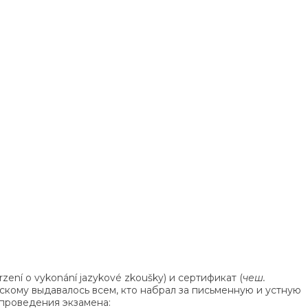
rzení o vykonání jazykové zkoušky) и сертификат (
чеш.
скому выдавалось всем, кто набрал за письменную и устную
 проведения экзамена: