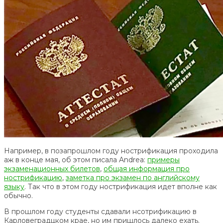
Например, в позапрошлом году нострификация проходила
аж в конце мая, об этом писала Andrea:
примеры
экзаменационных билетов
,
общая информация про
нострификацию
,
заметка про экзамен по английскому
языку
. Так что в этом году нострификация идет вполне как
обычно.
В прошлом году студенты сдавали нсотрификацию в
Карловеградцком крае, но им пришлось далеко ехать.