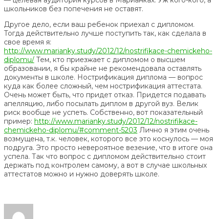
— целевая аудитория курсов в Марианках. Уж кого-кого, а
школьников без попечения не оставят.
Другое дело, если ваш ребенок приехал с дипломом.
Тогда действительно лучше поступить так, как сделала в
свое время я:
http://www.marianky.study/2012/12/nostrifikace-chemickeho-
diplomu/
Тем, кто приезжает с дипломом о высшем
образовании, я бы крайне не рекомендовала оставлять
документы в школе. Нострификация диплома — вопрос
куда как более сложный, чем нострификация аттестата.
Очень может быть, что придет отказ. Придется подавать
апелляцию, либо посылать диплом в другой вуз. Велик
риск вообще не успеть. Собственно, вот показательный
пример:
http://www.marianky.study/2012/12/nostrifikace-
chemickeho-diplomu/#comment-5203
Лично я этим очень
возмущена, т.к. человек, которого все это коснулось — моя
подруга. Это просто невероятное везение, что в итоге она
успела. Так что вопрос с дипломом действительно стоит
держать под контролем самому, а вот в случае школьных
аттестатов можно и нужно доверять школе.