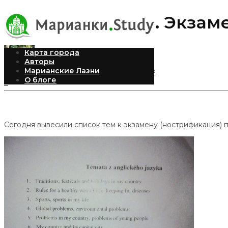
Нострификация. Экзаме
Карта города
Авторы
Марианские Лазни
Andrea
Опубликовано 03.05.2012
О блоге
3
Сегодня вывесили список тем к экзамену (нострификация) п