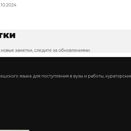
.10.2024
тки
 новые заметки, следите за обновлениями.
 чешского языка для поступления в вузы и работы, кураторски