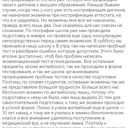
своего диплома о высшем образовании. Раньше бывали
случаи, когда тем, у кого уже есть нострификация диплома,
не назначали экзамены при нострификации аттестата, на
что я и надеялась. Но экзамены мне все же назначили,
правда, всего лишь два. Они оказались для нас совсем не
сложными. По географии школа уже нам проводила
подготовку в январе, но провела еще одну консультацию
непосредственно перед самим экзаменом. В субботу мы
приехали в нашу школу к 8 утра, там мы написали пробный
тест и разобрали ошибки, которые допустили. Этого было
вполне достаточно, чтоб без проблем написать
экзаменационный тест в понедельник. Все остальные
предметы, кроме английского, так же проходили в форме
тестирования, и так же школа организовывала
прорешивание пробных тестов в качестве подготовки.
Поэтому, по словам студентов, остальные экзамены так же
не представляли большой трудности. Больше всего нас
беспокоил экзамен по английскому языку, потому что
подготовки к нему не было, нам лишь выдали 20 тем для
самостоятельной подготовки, к тому же экзамен проходил
в устной форме. Лично я учила английский еще в школе —
10 лет назад, к тому же я училась в химико-биологическом
классе и все внимание уделялось поступлению в
медицинский вуз, а не изучению языка. Поэтому к