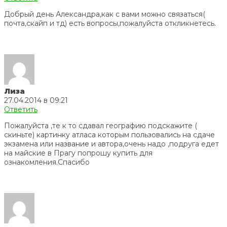
Добрый день Александра,как с вами можно связаться(
почта,скайп и тд) есть вопросы,пожалуйста откликнетесь.
Лиза
27.04.2014 в 09:21
Ответить
Пожалуйста ,те к то сдавал географию подскажите (
скиньте) картинку атласа которым пользовались на сдаче
экзамена или название и автора,очень надо ,подруга едет
на майские в Прагу попрошу купить для
ознакомления.Спасибо