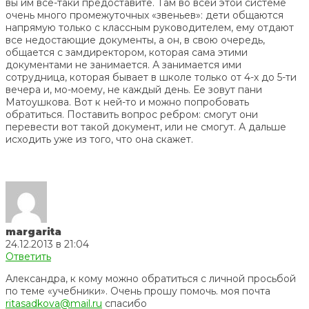
вы им все-таки предоставите. Там во всей этой системе
очень много промежуточных «звеньев»: дети общаются
напрямую только с классным руководителем, ему отдают
все недостающие документы, а он, в свою очередь,
общается с замдиректором, которая сама этими
документами не занимается. А занимается ими
сотрудница, которая бывает в школе только от 4-х до 5-ти
вечера и, мо-моему, не каждый день. Ее зовут пани
Матоушкова. Вот к ней-то и можно попробовать
обратиться. Поставить вопрос ребром: смогут они
перевести вот такой документ, или не смогут. А дальше
исходить уже из того, что она скажет.
margarita
24.12.2013 в 21:04
Ответить
Александра, к кому можно обратиться с личной просьбой
по теме «учебники». Очень прошу помочь. моя почта
ritasadkova@mail.ru
спасибо