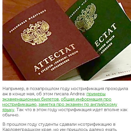
Например, в позапрошлом году нострификация проходила
аж в конце мая, об этом писала Andrea:
примеры
экзаменационных билетов
,
общая информация про
нострификацию
,
заметка про экзамен по английскому
языку
. Так что в этом году нострификация идет вполне как
обычно.
В прошлом году студенты сдавали нсотрификацию в
Карловеградцком крае, но им пришлось далеко ехать.