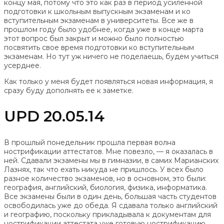
концу мая, потому что это как раз в период усиленной
подготовки к школьным выпускным экзаменам и ко
вступительным экзаменам в университеты. Все же в
прошлом году было удобнее, когда уже в конце марта
этот вопрос был закрыт и можно было полностью
посвятить свое время подготовки ко вступительным
экзаменам. Но тут уж ничего не поделаешь, будем учиться
усерднее.
Как только у меня будет появляться новая информация, я
сразу буду дополнять ее к заметке.
UPD 20.05.14
В прошлый понедельник прошла первая волна
нострификации аттестатов. Мне повезло, — я оказалась в
ней. Сдавали экзамены мы в гимназии, в самих Марианских
Лазнях, так что ехать никуда не пришлось. У всех было
разное количество экзаменов, но в основном, это были:
география, английский, биология, физика, информатика.
Все экзамены были в один день, большая часть студентов
освободилась уже до обеда. Я сдавала только английский
и географию, поскольку прикладывала к документам для
нострификации аттестата уже готовую нострификацию