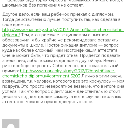
— целевая аудитория курсов в Марианках. Уж кого-кого, а
школьников без попечения не оставят.
Другое дело, если ваш ребенок приехал с дипломом.
Тогда действительно лучше поступить так, как сделала в
свое время я:
http://www.marianky.study/2012/12/nostrifikace-chemickeho-
diplomu/
Тем, кто приезжает с дипломом о высшем
образовании, я бы крайне не рекомендовала оставлять
документы в школе. Нострификация диплома — вопрос
куда как более сложный, чем нострификация аттестата.
Очень может быть, что придет отказ. Придется подавать
апелляцию, либо посылать диплом в другой вуз. Велик
риск вообще не успеть. Собственно, вот показательный
пример:
http://www.marianky.study/2012/12/nostrifikace-
chemickeho-diplomu/#comment-5203
Лично я этим очень
возмущена, т.к. человек, которого все это коснулось — моя
подруга. Это просто невероятное везение, что в итоге она
успела. Так что вопрос с дипломом действительно стоит
держать под контролем самому, а вот в случае школьных
аттестатов можно и нужно доверять школе.