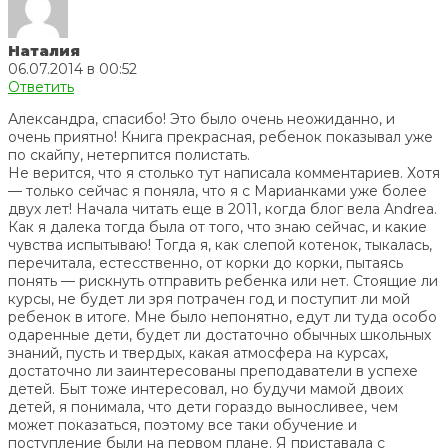
Наталия
06.07.2014 в 00:52
Ответить
Александра, спасибо! Это было очень неожиданно, и
очень приятно! Книга прекрасная, ребенок показывал уже
по скайпу, нетерпится полистать.
Не верится, что я столько тут написала комментариев. Хотя
— только сейчас я поняла, что я с Марианками уже более
двух лет! Начала читать еще в 2011, когда блог вела Andrea.
Как я далека тогда была от того, что знаю сейчас, и какие
чувства испытываю! Тогда я, как слепой котенок, тыкалась,
перечитала, естесственно, от корки до корки, пытаясь
понять — рискнуть отправить ребенка или нет. Стоящие ли
курсы, не будет ли зря потрачен год и поступит ли мой
ребенок в итоге. Мне было непонятно, едут ли туда особо
одаренные дети, будет ли достаточно обычных школьных
знаний, пусть и твердых, какая атмосфера на курсах,
достаточно ли заинтересованы преподаватели в успехе
детей. Быт тоже интересовал, но будучи мамой двоих
детей, я понимала, что дети гораздо выносливее, чем
может показаться, поэтому все таки обучение и
поступление были на первом плане. Я приставала с