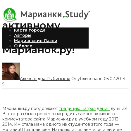
Награда самому
активному
Карта города
комментатору
Авторы
Марианские Лазни
О блоге
Марианок.ру!
Александра Рыбинская
Опубликовано 05.07.2014
5
Марианки.ру продолжают
традицию награждения
лучших!
В этот раз было решено наградить самого активного
комментатора сайта Марианки.ру в учебном году 2013-
2014. Им стала мама одного из студентов этого года —
Наталия! Поздравляем Наталию и желаем удачи ей и ее