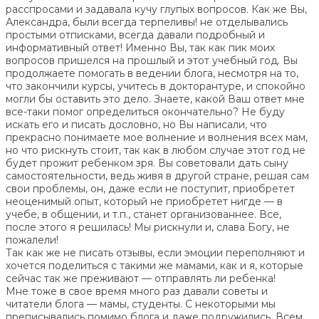
расспросами и задавала кучу глупых вопросов. Как же Вы,
Александра, были всегда терпеливы! не отделывались
простыми отписками, всегда давали подробный и
информативный ответ! Именно Вы, так как пик моих
вопросов пришелся на прошлый и этот учебный год. Вы
продолжаете помогать в ведении блога, несмотря на то,
что закончили курсы, учитесь в докторантуре, и спокойно
могли бы оставить это дело. Знаете, какой Ваш ответ мне
все-таки помог определиться окончательно? Не буду
искать его и писать дословно, но Вы написали, что
прекрасно понимаете мое волнение и волнения всех мам,
но что рискнуть стоит, так как в любом случае этот год не
будет прожит ребенком зря. Вы советовали дать сыну
самостоятельности, ведь живя в другой стране, решая сам
свои проблемы, он, даже если не поступит, приобретет
неоценимый опыт, который не приобретет нигде — в
учебе, в общении, и т.п., станет организованнее. Все,
после этого я решилась! Мы рискнули и, слава Богу, не
пожалели!
Так как же не писать отзывы, если эмоции переполняют и
хочется поделиться с такими же мамами, как и я, которые
сейчас так же преживают — отправлять ли ребенка!
Мне тоже в свое время много раз давали советы и
читатели блога — мамы, студенты. С некоторыми мы
преписывались помимо блога и даже подружились. Всем