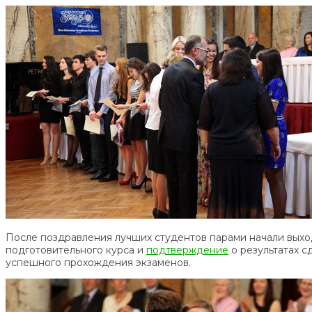
После поздравления лучших студентов парами начали выход
подготовительного курса и
подтверждение
о результатах с
успешного прохождения экзаменов.