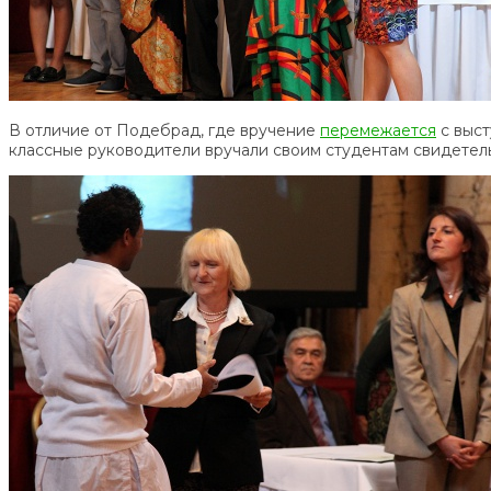
В отличие от Подебрад, где вручение
перемежается
с выст
классные руководители вручали своим студентам свидетел