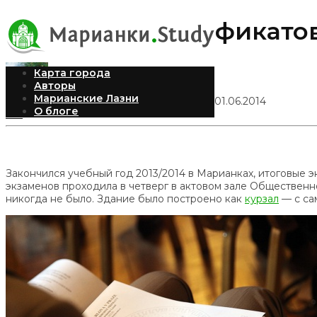
Вручение сертификатов
Карта города
Авторы
Марианские Лазни
Илья Рудомилов
Опубликовано 01.06.2014
О блоге
232
Закончился учебный год 2013/2014 в Марианках, итоговые
экзаменов проходила в четверг в актовом зале Общественн
никогда не было. Здание было построено как
курзал
— с сам