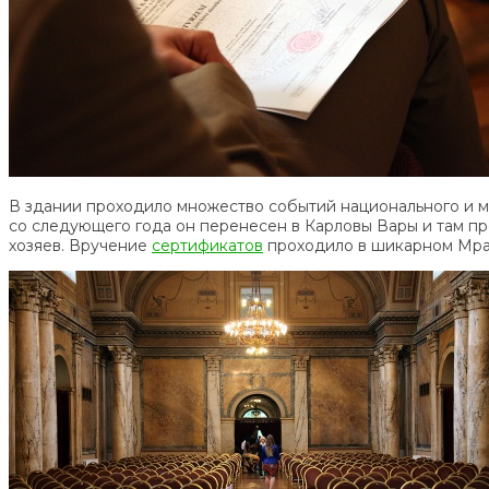
В здании проходило множество событий национального и м
со следующего года он перенесен в Карловы Вары и там пр
хозяев. Вручение
сертификатов
проходило в шикарном Мрам