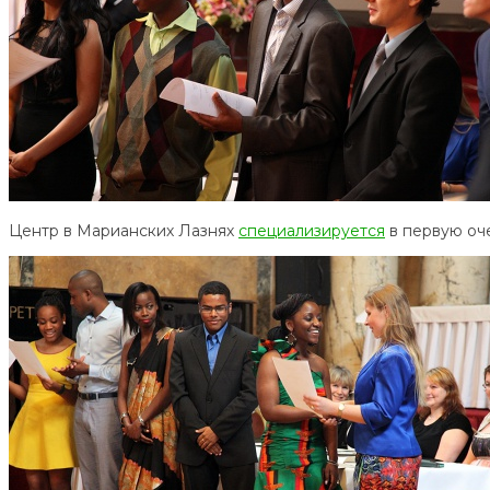
Центр в Марианских Лазнях
специализируется
в первую оч