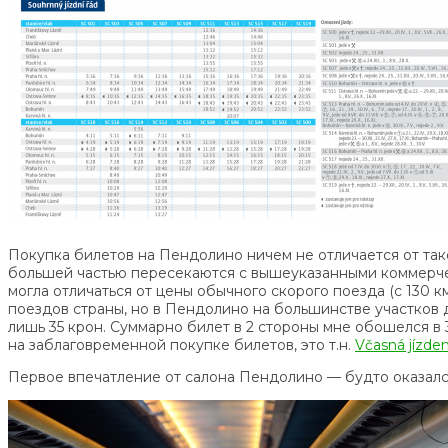
Покупка билетов на Пендолино ничем не отличается от так
большей частью пересекаются с вышеуказанными коммерче
могла отличаться от цены обычного скорого поезда (с 130 к
поездов страны, но в Пендолино на большинстве участков 
лишь 35 крон. Суммарно билет в 2 стороны мне обошелся в 
на заблаговременной покупке билетов, это т.н.
Včasná jízde
Первое впечатление от салона Пендолино — будто оказался