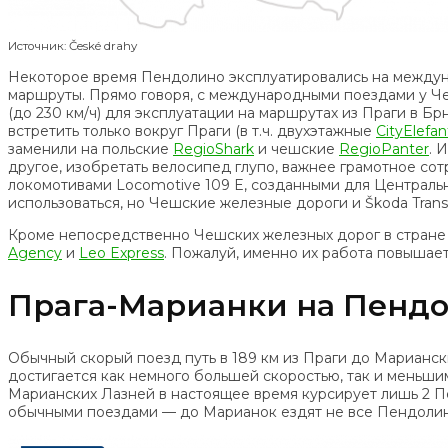
Источник: České drahy
Некоторое время Пендолино эксплуатировались на междуна
маршруты. Прямо говоря, с международными поездами у Чеш
(до 230 км/ч) для эксплуатации на маршрутах из Праги в 
встретить только вокруг Праги (в т.ч. двухэтажные
CityElefan
заменили на польские
RegioShark
и чешские
RegioPanter
. 
другое, изобретать велосипед глупо, важнее грамотное со
локомотивами Locomotive 109 E, созданными для Центральн
использоваться, но Чешские железные дороги и Škoda Trans
Кроме непосредственно Чешских железных дорог в стране 
Agency
и
Leo Express
. Пожалуй, именно их работа повышае
Прага-Марианки на Пенд
Обычный скорый поезд путь в 189 км из Праги до Мариански
достигается как немного большей скоростью, так и меньшим
Марианских Лазней в настоящее время курсирует лишь 2 Пен
обычными поездами — до Марианок ездят не все Пендолино