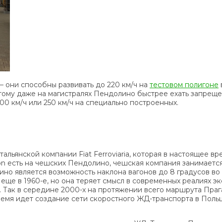
 они способны развивать до 220 км/ч на
тестовом полигоне
тому даже на магистралях Пендолино быстрее ехать запрещен
0 км/ч или 250 км/ч на специально построенных.
тальянской компании Fiat Ferroviaria, которая в настоящее
ion есть на чешских Пендолино, чешская компания занимаетс
о является возможность наклона вагонов до 8 градусов во 
еще в 1960-е, но она теряет смысл в современных реалиях 
. Так в середине 2000-х на протяжении всего маршрута Пра
емя идет создание сети скоростного ЖД-транспорта в Польш