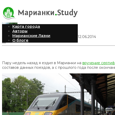
Пендолино
Карта города
Авторы
Марианские Лазни
Илья Рудомилов
Опубликовано 12.06.2014
О блоге
14
Пару недель назад я ездил в Марианки на
вручение сертиф
составов данных поездов, а с прошлого года после оконч