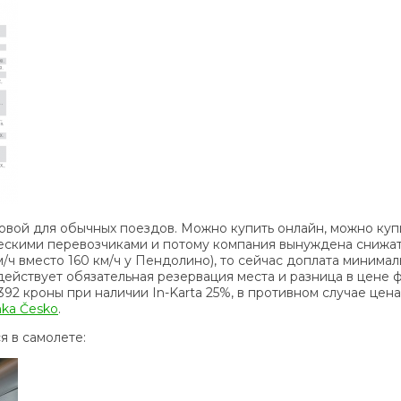
овой для обычных поездов. Можно купить онлайн, можно купи
скими перевозчиками и потому компания вынуждена снижат
м/ч вместо 160 км/ч у Пендолино), то сейчас доплата минима
действует обязательная резервация места и разница в цене 
392 кроны при наличии In-Karta 25%, в противном случае це
nka Česko
.
 в самолете: