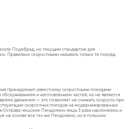
возле Подебрад, но текущим стандартом для
о. Правильно скоростными называть только те поезда,
 время принадлежит известному скоростными поездами
я обслуживанием и изготовлением частей, но не является
время движения — это позволяет не снижать скорость при
эксплуатации скоростных поездов на модернизированных
га-Острава чешские Пендолино лишь 3 раза наклонялись и
е на основе все тех же Пендолино, но в польских