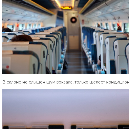
В салоне не слышен шум вокзала, только шелест кондицио