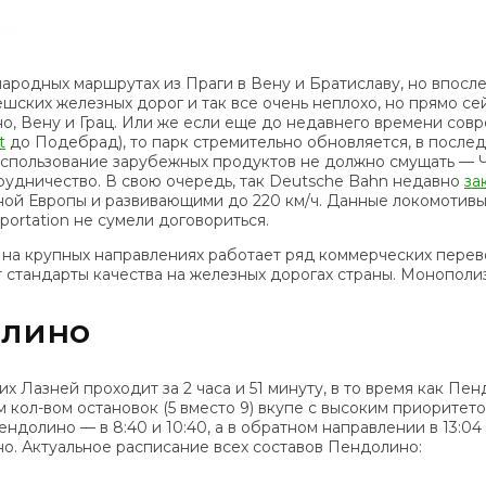
родных маршрутах из Праги в Вену и Братиславу, но впосл
ских железных дорог и так все очень неплохо, но прямо се
Брно, Вену и Грац. Или же если еще до недавнего времени с
t
до Подебрад), то парк стремительно обновляется, в послед
Использование зарубежных продуктов не должно смущать — Ч
трудничество. В свою очередь, так Deutsche Bahn недавно
за
ой Европы и развивающими до 220 км/ч. Данные локомотивы и
portation не сумели договориться.
на крупных направлениях работает ряд коммерческих перев
т стандарты качества на железных дорогах страны. Монополи
олино
х Лазней проходит за 2 часа и 51 минуту, в то время как Пе
 кол-вом остановок (5 вместо 9) вкупе с высоким приоритет
долино — в 8:40 и 10:40, а в обратном направлении в 13:04 
. Актуальное расписание всех составов Пендолино: