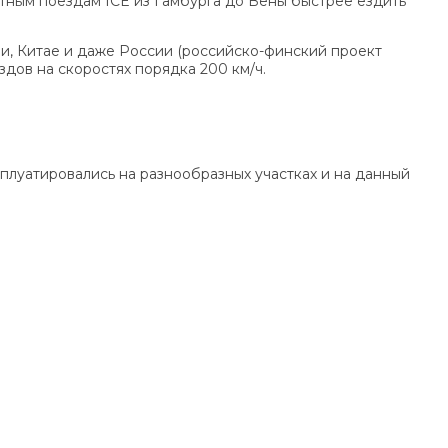
стным поездам ICE из Гамбурга до Вены быстрее ездить
и, Китае и даже России (российско-финский проект
здов на скоростях порядка 200 км/ч.
сплуатировались на разнообразных участках и на данный