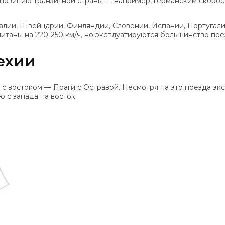
т позицию транзитной страны — например, германским скоро
лии, Швейцарии, Финляндии, Словении, Испании, Португали
итаны на 220-250 км/ч, но эксплуатируются большинство пое
ехии
 с востоком — Праги с Остравой. Несмотря на это поезда эк
 с запада на восток: