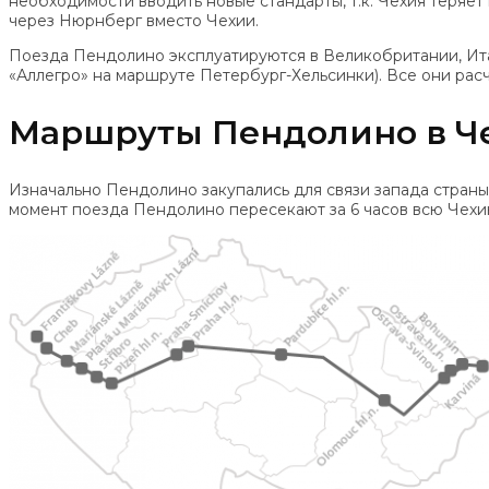
необходимости вводить новые стандарты, т.к. Чехия теряе
через Нюрнберг вместо Чехии.
Поезда Пендолино эксплуатируются в Великобритании, Ита
«Аллегро» на маршруте Петербург-Хельсинки). Все они расч
Маршруты Пендолино в Ч
Изначально Пендолино закупались для связи запада страны
момент поезда Пендолино пересекают за 6 часов всю Чехию