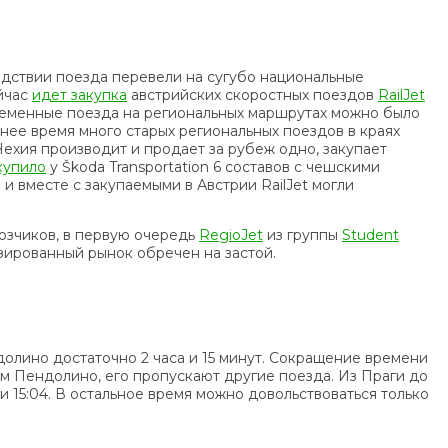
едствии поезда перевели на сугубо национальные
йчас
идет закупка
австрийских скоростных поездов
RailJet
овременные поезда на региональных маршрутах можно было
нее время много старых региональных поездов в краях
ехия производит и продает за рубеж одно, закупает
купило
у Škoda Transportation 6 составов с чешскими
 вместе с закупаемыми в Австрии RailJet могли
озчиков, в первую очередь
RegioJet
из группы
Student
зированный рынок обречен на застой.
ндолино достаточно 2 часа и 15 минут. Сокращение времени
ом Пендолино, его пропускают другие поезда. Из Праги до
и 15:04. В остальное время можно довольствоваться только