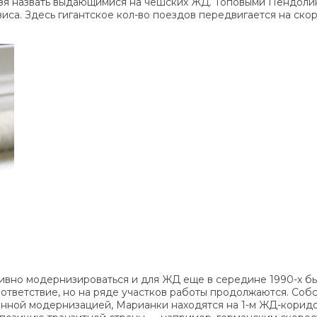
я назвать выдающимися на чешских ЖД. Топовыми Пендолино 
са. Здесь гигантское кол-во поездов передвигается на скор
вно модернизироваться и для ЖД еще в середине 1990-х был
тветствие, но на ряде участков работы продолжаются. Соб
нной модернизацией, Марианки находятся на 1-м ЖД-коридор