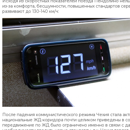
Исходя из скоростных показателей поезда Пендолино нельз
из-за комфорта, бесшумности, повышенных стандартов серви
развивают до 130-140 км/ч:
После падения коммунистического режима Чехия стала акти
национальные ЖД-коридора почти целиком приведены в соо
передвижение по ЖД было ограничено именно в связи с да