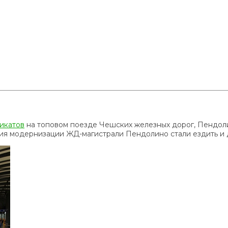
икатов
на топовом поезде Чешских железных дорог, Пендол
ания модернизации ЖД-магистрали Пендолино стали ездить и