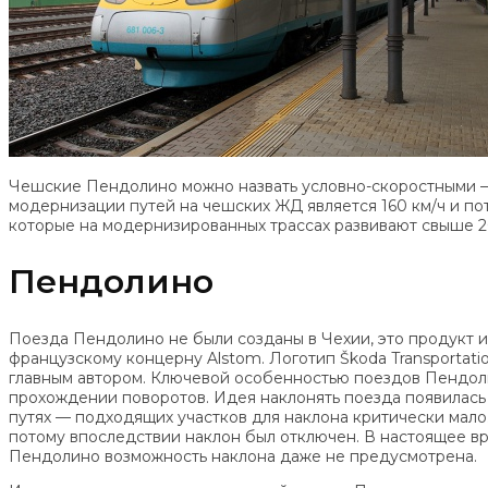
Чешские Пендолино можно назвать условно-скоростными —
модернизации путей на чешских ЖД является 160 км/ч и по
которые на модернизированных трассах развивают свыше 20
Пендолино
Поезда Пендолино не были созданы в Чехии, это продукт и
французскому концерну Alstom. Логотип Škoda Transportat
главным автором. Ключевой особенностью поездов Пендолин
прохождении поворотов. Идея наклонять поезда появилась 
путях — подходящих участков для наклона критически мало
потому впоследствии наклон был отключен. В настоящее вр
Пендолино возможность наклона даже не предусмотрена.