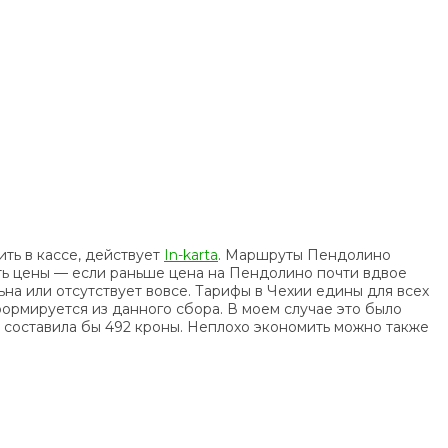
ть в кассе, действует
In-karta
. Маршруты Пендолино
ь цены — если раньше цена на Пендолино почти вдвое
льна или отсутствует вовсе. Тарифы в Чехии едины для всех
формируется из данного сбора. В моем случае это было
на составила бы 492 кроны. Неплохо экономить можно также