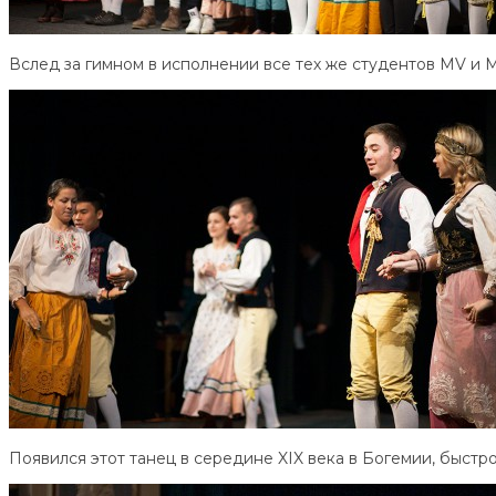
Вслед за гимном в исполнении все тех же студентов MV и M
Появился этот танец в середине XIX века в Богемии, быстро