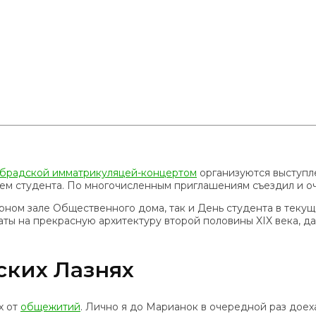
брадской имматрикуляцей-концертом
организуются выступле
ем студента. По многочисленным приглашениям съездил и оче
ом зале Общественного дома, так и День студента в текуще
ы на прекрасную архитектуру второй половины XIX века, да
ских Лазнях
х от
общежитий
. Лично я до Марианок в очередной раз доеха