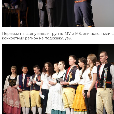
Первыми на сцену вышли группы MV и MS, они исполнили ст
конкретный регион не подскажу, увы.