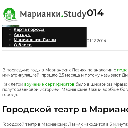
День студента 2014
Карта города
Авторы
Марианские Лазни
Илья Рудомилов
Опубликовано 01.12.2014
О блоге
15
В последние годы в Марианских Лазнях по аналогии с
поде
имматрикуляцией, прошло 2,5 месяца и потому называют Дн
Как летом
вручение сертификатов
было в шикарном Мраморн
полуторавековой историей. Марианские Лазни вообще богат
города.
Городской театр в Мариан
Городской театр в Марианских Лазнях находится в 5 минута