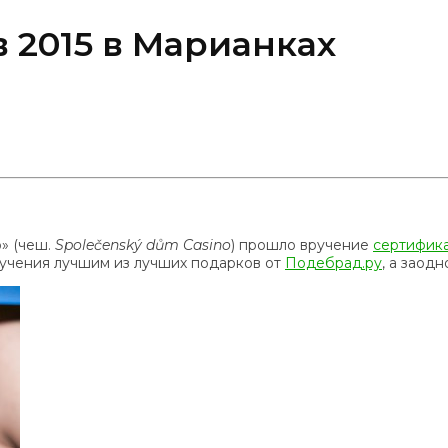
 2015 в Марианках
» (чеш.
Společenský dům Casino
) прошло вручение
сертифик
вручения лучшим из лучших подарков от
Подебрад.ру
, а заод