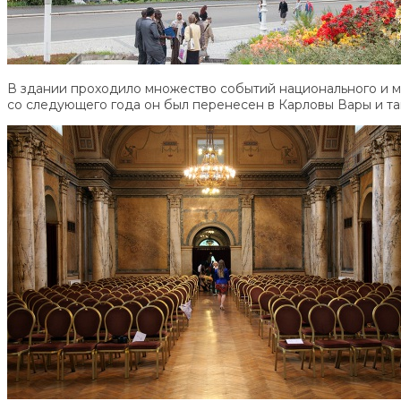
В здании проходило множество событий национального и м
со следующего года он был перенесен в Карловы Вары и та