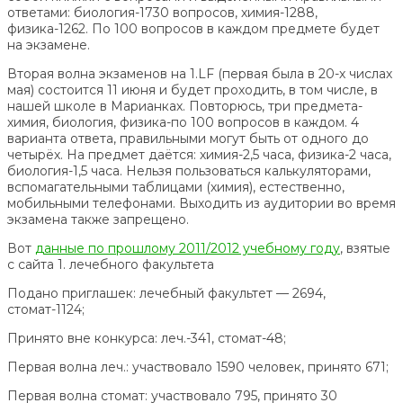
ответами: биология-1730 вопросов, химия-1288,
физика-1262. По 100 вопросов в каждом предмете будет
на экзамене.
Вторая волна экзаменов на 1.LF (первая была в 20-х числах
мая) состоится 11 июня и будет проходить, в том числе, в
нашей школе в Марианках. Повторюсь, три предмета-
химия, биология, физика-по 100 вопросов в каждом. 4
варианта ответа, правильными могут быть от одного до
четырёх. На предмет даётся: химия-2,5 часа, физика-2 часа,
биология-1,5 часа. Нельзя пользоваться калькуляторами,
вспомагательными таблицами (химия), естественно,
мобильными телефонами. Выходить из аудитории во время
экзамена также запрещено.
Вот
данные по прошлому 2011/2012 учебному году
, взятые
с сайта 1. лечебного факультета
Подано приглашек: лечебный факультет — 2694,
стомат-1124;
Принято вне конкурса: леч.-341, стомат-48;
Первая волна леч.: участвовало 1590 человек, принято 671;
Первая волна стомат: участвовало 795, принято 30