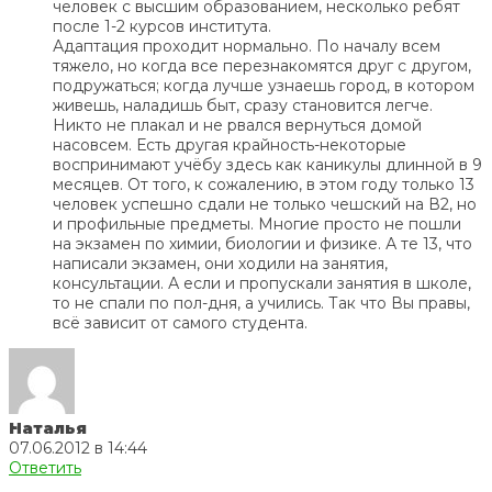
человек с высшим образованием, несколько ребят
после 1-2 курсов института.
Адаптация проходит нормально. По началу всем
тяжело, но когда все перезнакомятся друг с другом,
подружаться; когда лучше узнаешь город, в котором
живешь, наладишь быт, сразу становится легче.
Никто не плакал и не рвался вернуться домой
насовсем. Есть другая крайность-некоторые
воспринимают учёбу здесь как каникулы длинной в 9
месяцев. От того, к сожалению, в этом году только 13
человек успешно сдали не только чешский на В2, но
и профильные предметы. Многие просто не пошли
на экзамен по химии, биологии и физике. А те 13, что
написали экзамен, они ходили на занятия,
консультации. А если и пропускали занятия в школе,
то не спали по пол-дня, а учились. Так что Вы правы,
всё зависит от самого студента.
Наталья
07.06.2012 в 14:44
Ответить