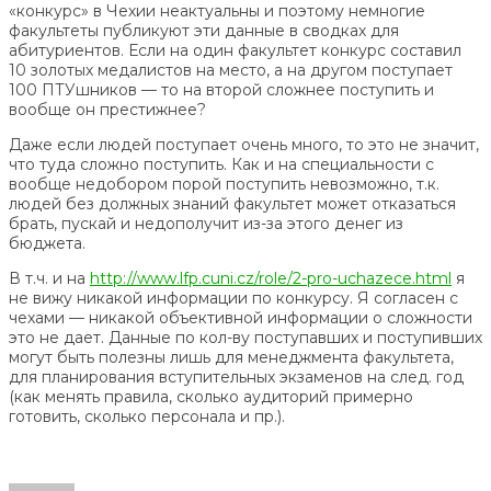
«конкурс» в Чехии неактуальны и поэтому немногие
факультеты публикуют эти данные в сводках для
абитуриентов. Если на один факультет конкурс составил
10 золотых медалистов на место, а на другом поступает
100 ПТУшников — то на второй сложнее поступить и
вообще он престижнее?
Даже если людей поступает очень много, то это не значит,
что туда сложно поступить. Как и на специальности с
вообще недобором порой поступить невозможно, т.к.
людей без должных знаний факультет может отказаться
брать, пускай и недополучит из-за этого денег из
бюджета.
В т.ч. и на
http://www.lfp.cuni.cz/role/2-pro-uchazece.html
я
не вижу никакой информации по конкурсу. Я согласен с
чехами — никакой объективной информации о сложности
это не дает. Данные по кол-ву поступавших и поступивших
могут быть полезны лишь для менеджмента факультета,
для планирования вступительных экзаменов на след. год
(как менять правила, сколько аудиторий примерно
готовить, сколько персонала и пр.).