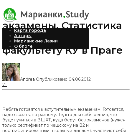
Вступительные
экзамены. Статистика
Карта города
по 1. лечебному
Авторы
Марианские Лазни
О блоге
факультету КУ в Праге
Andrea
Опубликовано 04.06.2012
71
Ребята готовятся к вступительным экзаменам. Готовятся,
надо сказать, по разному. Те, кто для себя решил, что
будет учиться в ВШХТ, куда берут без экзаменов (нужен
только сертификат по чешскому на В2 и
нострифицированный школьный диплом), чувствуют себя