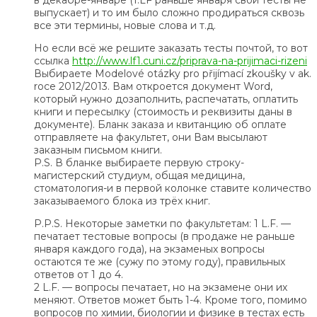
в декабре-январе (1.LF раньше января свои тесты не
выпускает) и то им было сложно продираться сквозь
все эти термины, новые слова и т.д.
Но если всё же решите заказать тесты почтой, то вот
ссылка
http://www.lf1.cuni.cz/priprava-na-prijimaci-rizeni
Выбираете Modelové otázky pro přijímací zkoušky v ak.
roce 2012/2013. Вам откроется документ Word,
который нужно дозаполнить, распечатать, оплатить
книги и пересылку (стоимость и реквизиты даны в
документе). Бланк заказа и квитанцию об оплате
отправляете на факультет, они Вам высылают
заказным письмом книги.
P.S. В бланке выбираете первую строку-
магистерский студиум, общая медицина,
стоматология-и в первой колонке ставите количество
заказываемого блока из трёх книг.
P.P.S. Некоторые заметки по факультетам: 1 L.F. —
печатает тестовые вопросы (в продаже не раньше
января каждого года), на экзаменых вопросы
остаются те же (сужу по этому году), правильных
ответов от 1 до 4.
2 L.F. — вопросы печатает, но на экзамене они их
меняют. Ответов может быть 1-4. Кроме того, помимо
вопросов по химии, биологии и физике в тестах есть