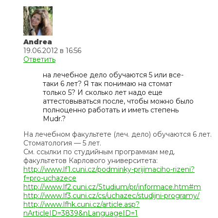
Andrea
19.06.2012 в 16:56
Ответить
на лечебное дело обучаются 5 или все-
таки 6 лет? Я так понимаю на стомат
только 5? И сколько лет надо еще
аттестовываться после, чтобы можно было
полноценно работать и иметь степень
Mudr.?
На лечебном факультете (леч. дело) обучаются 6 лет.
Стоматология — 5 лет.
См. ссылки по студийным программам мед.
факультетов Карлового университета:
http://www.lf1.cuni.cz/podminky-prijimaciho-rizeni?
f=pro-uchazece
http://www.lf2.cuni.cz/Studium/pr/informace.htm#m
http://www.lf3.cuni.cz/cs/uchazec/studijni-programy/
http://www.lfhk.cuni.cz/article.asp?
nArticleID=3839&nLanguageID=1