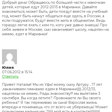
Добрый день! Обращаюсь по большей части к мамочкам
детей, которые едут 2012-2013 в Марианки. Давайте
знакомиться, может быть, дети поедут вместе на учебный
год, может быть начнут общаться еще здесь, в России, а
если подружатся, будут вместе жить в общежитии. Ведь
гораздо легче ехать с кем-то, кого уже давно знаешь! Про
себя: живем в Москве, сын заканчивает школу, нацелен на
химию, едет в Марианки!
Юлия
07.06.2012 в 15:14
Ответить
Привет Наталья! Мы из Уфы! моему сыну Артуру , 17 лет
,заканчиваем гимназию едем в Марианки)))) 2012/13,
нацелены на химию, Рады знакомству!!! мы вылетаем 3
сентября. Вы когда летите? Провожаете ли Вы своего
ребенка? Я так переживаю за сына! Взрослая жизнь
впереди и понимаешь что от всего не убережешь! Может
познакомим мальчишек ?))))) мой есть в контакте))))))))))