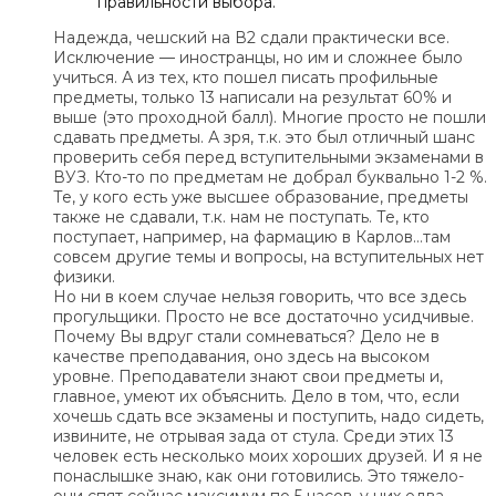
правильности выбора.
Надежда, чешский на В2 сдали практически все.
Исключение — иностранцы, но им и сложнее было
учиться. А из тех, кто пошел писать профильные
предметы, только 13 написали на результат 60% и
выше (это проходной балл). Многие просто не пошли
сдавать предметы. А зря, т.к. это был отличный шанс
проверить себя перед вступительными экзаменами в
ВУЗ. Кто-то по предметам не добрал буквально 1-2 %.
Те, у кого есть уже высшее образование, предметы
также не сдавали, т.к. нам не поступать. Те, кто
поступает, например, на фармацию в Карлов…там
совсем другие темы и вопросы, на вступительных нет
физики.
Но ни в коем случае нельзя говорить, что все здесь
прогульщики. Просто не все достаточно усидчивые.
Почему Вы вдруг стали сомневаться? Дело не в
качестве преподавания, оно здесь на высоком
уровне. Преподаватели знают свои предметы и,
главное, умеют их объяснить. Дело в том, что, если
хочешь сдать все экзамены и поступить, надо сидеть,
извините, не отрывая зада от стула. Среди этих 13
человек есть несколько моих хороших друзей. И я не
понаслышке знаю, как они готовились. Это тяжело-