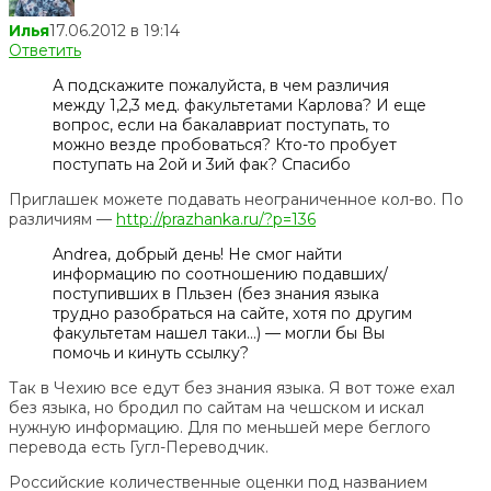
Илья
17.06.2012 в 19:14
Ответить
А подскажите пожалуйста, в чем различия
между 1,2,3 мед. факультетами Карлова? И еще
вопрос, если на бакалавриат поступать, то
можно везде пробоваться? Кто-то пробует
поступать на 2ой и 3ий фак? Спасибо
Приглашек можете подавать неограниченное кол-во. По
различиям —
http://prazhanka.ru/?p=136
Andrea, добрый день! Не смог найти
информацию по соотношению подавших/
поступивших в Пльзен (без знания языка
трудно разобраться на сайте, хотя по другим
факультетам нашел таки…) — могли бы Вы
помочь и кинуть ссылку?
Так в Чехию все едут без знания языка. Я вот тоже ехал
без языка, но бродил по сайтам на чешском и искал
нужную информацию. Для по меньшей мере беглого
перевода есть Гугл-Переводчик.
Российские количественные оценки под названием