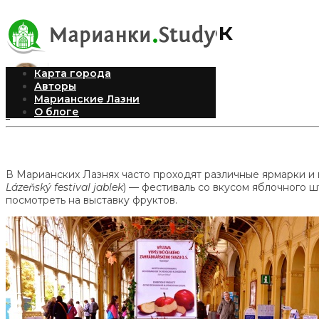
Фестиваль яблок
Карта города
Авторы
Марианские Лазни
Елена
Опубликовано 28.10.2013
О блоге
1
В Марианских Лазнях часто проходят различные ярмарки и 
Lázeňský festival jablek
) — фестиваль со вкусом яблочного 
посмотреть на выставку фруктов.