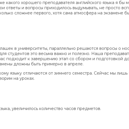
и же какого хорошего преподавателя английского языка я бы 
ои ответы и вопросы приходилось выдумывать, не просто вс
колько сложнее первого, хотя сама атмосфера на экзамене 
лашек в университеты, параллельно решаются вопросы о нос
для студентов это весьма важно и полезно. Наша преподавате
йчас подходит к завершению этап со сбором и подготовкой д
амены дложны быть примерно в апреле.
му языку отличаются от зимнего семестра. Сейчас мы лишь 
ворим на уроках.
зыка, увеличилось количество часов предметов.