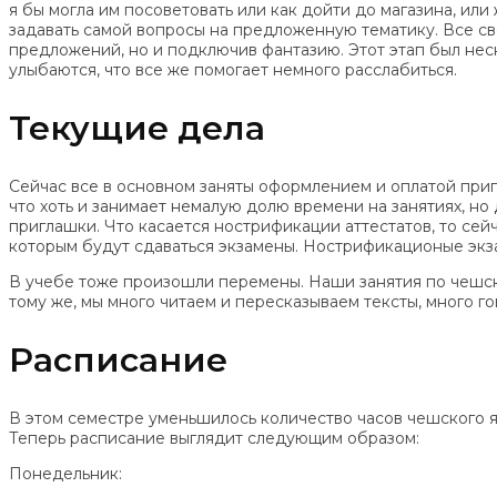
я бы могла им посоветовать или как дойти до магазина, ил
задавать самой вопросы на предложенную тематику. Все св
предложений, но и подключив фантазию. Этот этап был нес
улыбаются, что все же помогает немного расслабиться.
Текущие дела
Сейчас все в основном заняты оформлением и оплатой приг
что хоть и занимает немалую долю времени на занятиях, но 
приглашки. Что касается нострификации аттестатов, то се
которым будут сдаваться экзамены. Нострификационые экз
В учебе тоже произошли перемены. Наши занятия по чешско
тому же, мы много читаем и пересказываем тексты, много го
Расписание
В этом семестре уменьшилось количество часов чешского я
Теперь расписание выглядит следующим образом:
Понедельник: