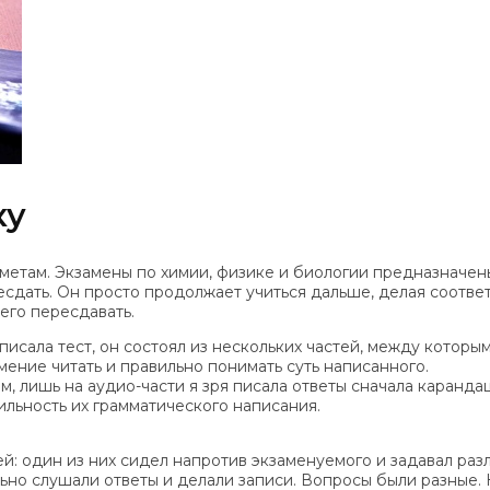
ку
метам. Экзамены по химии, физике и биологии предназначены
ресдать. Он просто продолжает учиться дальше, делая соотве
его пересдавать.
 писала тест, он состоял из нескольких частей, между котор
мение читать и правильно понимать суть написанного.
, лишь на аудио-части я зря писала ответы сначала каранда
ильность их грамматического написания.
й: один из них сидел напротив экзаменуемого и задавал раз
льно слушали ответы и делали записи. Вопросы были разные.