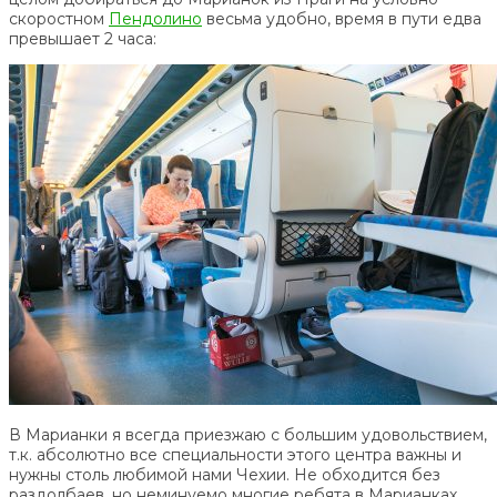
скоростном
Пендолино
весьма удобно, время в пути едва
превышает 2 часа:
В Марианки я всегда приезжаю с большим удовольствием,
т.к. абсолютно все специальности этого центра важны и
нужны столь любимой нами Чехии. Не обходится без
раздолбаев, но неминуемо многие ребята в Марианках