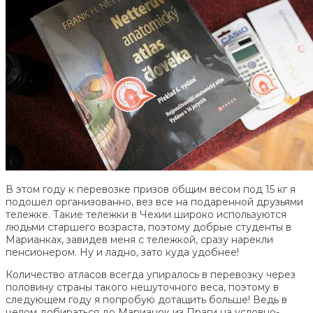
В этом году к перевозке призов общим весом под 15 кг я
подошел организованно, вез все на подаренной друзьями
тележке. Такие тележки в Чехии широко используются
людьми старшего возраста, поэтому добрые студенты в
Марианках, завидев меня с тележкой, сразу нарекли
пенсионером. Ну и ладно, зато куда удобнее!
Количество атласов всегда упиралось в перевозку через
половину страны такого нешуточного веса, поэтому в
следующем году я попробую дотащить больше! Ведь в
целом добираться до Марианок из Праги на условно-