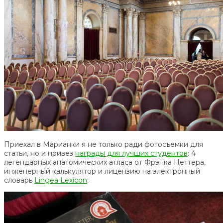
Приехал в Марианки я не только ради фотосъемки для
статьи, но и привез
награды для лучших студентов
: 4
легендарных анатомических атласа от Фрэнка Неттера,
инженерный калькулятор и лицензию на электронный
словарь
Lingea Lexicon
: