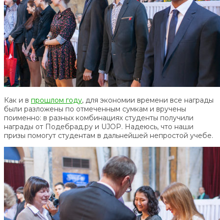
Как и в
прошлом году
, для экономии времени все награды
были разложены по отмеченным сумкам и вручены
поименно: в разных комбинациях студенты получили
награды от Подебрад.ру и UJOP. Надеюсь, что наши
призы помогут студентам в дальнейшей непростой учебе.