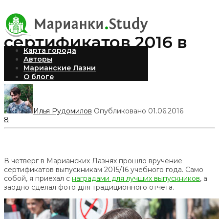
Вручение
сертификатов 2016 в
Карта города
Марианках
Авторы
Марианские Лазни
О блоге
Илья Рудомилов
Опубликовано 01.06.2016
8
В четверг в Марианских Лазнях прошло вручение
сертификатов выпускникам 2015/16 учебного года. Само
собой, я приехал с
наградами для лучших выпускников
, а
заодно сделал фото для традиционного отчета.